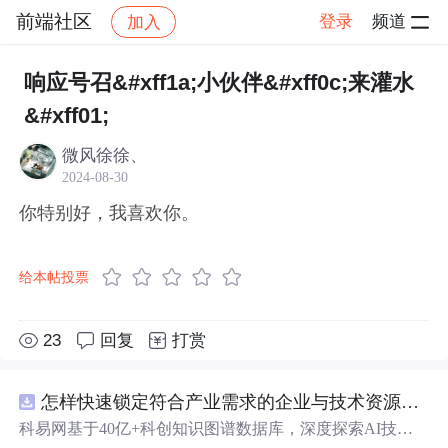
前端社区
登录
频道
加入
帖子详情
社区
前端社区
感慨
响应号召&#xff1a;小伙伴&#xff0c;来灌水
&#xff01;
微风徐徐、
2024-08-30
你特别好，我喜欢你。
给本帖投票
23
回复
打赏
怎样快速锁定符合产业需求的企业与技术资源？.docx
科易网基于40亿+科创知识图谱数据库，深度探索AI技术