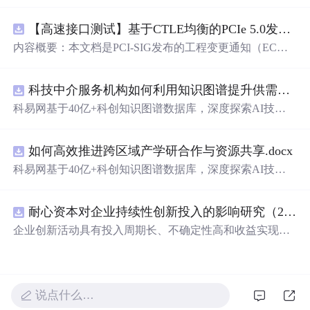
在技术转移、成果转化、技术经纪、知识产权、产业创
新、科技招商等垂直领域的多样化应用场景，研究科技创
【高速接口测试】基于CTLE均衡的PCIe 5.0发射机抖动测量方法：32 GT/s速率下精确评估硅基抖动分量的技术方案
新领域的AI+数智化解决方案，推动科技创新与产业创新
智能化发展。
内容概要：本文档是PCI-SIG发布的工程变更通知（EC
N），针对PCI Express 5.0规范中32.0 GT/s速率下的发送端
（Tx）抖动测量方法进行了更新。新方法采用“抖动测量模
科技中介服务机构如何利用知识图谱提升供需匹配精准度？.docx
式”替代原有的S参数去嵌入法，通过在被测通道应用基于
CTLE的均衡来减少因信道损耗导致的信号退化，从而更准
科易网基于40亿+科创知识图谱数据库，深度探索AI技术
确地评估由芯片内部随机和确定性源产生的抖动。该方法
在技术转移、成果转化、技术经纪、知识产权、产业创
利用测试通道中的时钟模式和其他通道的合规模式，避免
新、科技招商等垂直领域的多样化应用场景，研究科技创
了传统去嵌入过程中高频噪声放大带来的测量不准确性。
如何高效推进跨区域产学研合作与资源共享.docx
新领域的AI+数智化解决方案，推动科技创新与产业创新
对于2.5至16.0 GT/s速率，原有测量方法保持不变。; 适合
智能化发展。
科易网基于40亿+科创知识图谱数据库，深度探索AI技术
人群：从事高速接口设计、验证或测试的工程师，尤其是
在技术转移、成果转化、技术经纪、知识产权、产业创
涉及PC
新、科技招商等垂直领域的多样化应用场景，研究科技创
耐心资本对企业持续性创新投入的影响研究（2010-2024年）
新领域的AI+数智化解决方案，推动科技创新与产业创新
智能化发展。
企业创新活动具有投入周期长、不确定性高和收益实现滞
后等特征，持续稳定的资源支持是保障企业长期创新的重
要基础。耐心资本作为一种强调长期价值创造、具备较高
风险容忍度并积极参与企业治理的资本形态，能够通过缓
解融资约束、优化公司治理结构以及增强企业风险承担能
说点什么…
力，为企业持续开展创新活动提供长期稳定支持 本文基于