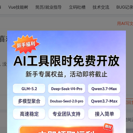
N
Vue技能树
简历/就业指导
立码吐槽
技术交流
BUG记
用AI写
我喜欢你，喜欢也没用，没用也喜欢
，没用也喜欢
转发到动态
举报
写回
切换为时间