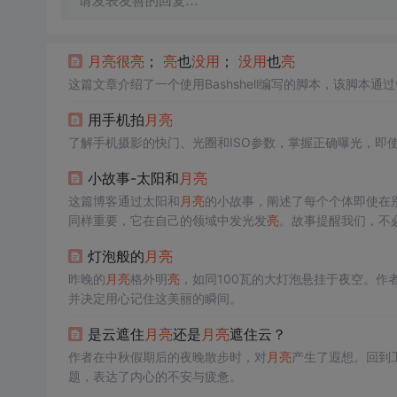
请发表友善的回复…
月
亮
很
亮
；
亮
也
没用
；
没用
也
亮
这篇文章介绍了一个使用Bashshell编写的脚本，该脚本通过whi
用手机拍
月
亮
了解手机摄影的快门、光圈和ISO参数，掌握正确曝光，即
小故事-太阳和
月
亮
这篇博客通过太阳和
月
亮
的小故事，阐述了每个个体即使在
同样重要，它在自己的领域中发光发
亮
。故事提醒我们，不
灯泡般的
月
亮
昨晚的
月
亮
格外明
亮
，如同100瓦的大灯泡悬挂于夜空。
并决定用心记住这美丽的瞬间。
是云遮住
月
亮
还是
月
亮
遮住云？
作者在中秋假期后的夜晚散步时，对
月
亮
产生了遐想。回到
题，表达了内心的不安与疲惫。