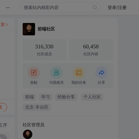
...
录
登录/注册
文章
前端社区
316,330
60,458
社区成员
社区内容
发帖
与我相关
我的任务
分享
前端
学习
经验分享
个人社区
复
北京·丰台区
社区管理员
正序