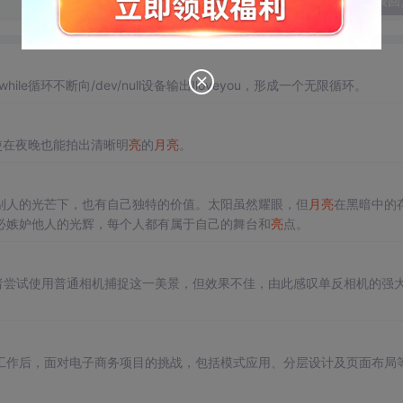
发表回
le循环不断向/dev/null设备输出Iloveyou，形成一个无限循环。
使在夜晚也能拍出清晰明
亮
的
月
亮
。
别人的光芒下，也有自己独特的价值。太阳虽然耀眼，但
月
亮
在黑暗中的
必嫉妒他人的光辉，每个人都有属于自己的舞台和
亮
点。
作者尝试使用普通相机捕捉这一美景，但效果不佳，由此感叹单反相机的强
工作后，面对电子商务项目的挑战，包括模式应用、分层设计及页面布局