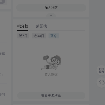
复
加入社区
积分榜
荣誉榜
近7日
近30日
至今
存在
大，
暂无数据
等问
查看更多榜单