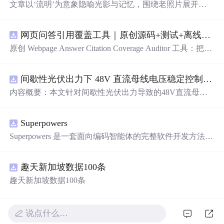
文章以‘流明’为意象隐喻光影与记忆，围绕老照片展开对
时间流逝的哲思，重点叙述父母老去、师生关系、朋友陪
伴三类人际关系在岁月中的变迁。文中强调摄影作为记录
网页问答引用覆盖工具｜原创源码+测试+离线报告
手段对保存家庭记忆（如全家福）的重要价值，并探讨时
间对容颜、关系与成长的塑造作用。信息技术层面聚焦图
原创 Webpage Answer Citation Coverage Auditor 工具：把网
像留存、数字记忆载体及视觉叙事。
页摘要中的事实性陈述与页面段落、发布时间和引用链接
对齐，统计未被证据覆盖的结论；本地网页、JSON/HTM
间歇性光伏出力下 48V 直流母线电压稳定控制及储能双向充放电闭环调控体系研究（Simulink仿真实现）
L/SVG报告、测试与示例。压缩包包含完整源码、3项自动
化测试、可复现示例、HTML/JSON/SVG离线报告、1080×
内容概要：本文针对间歇性光伏出力导致的48V直流母线
720运行效果图、README、运行说明、MIT License及原
电压波动问题，研究并构建了一套储能系统双向充放电闭
创授权声明。适合开发者进行工程预检、质量审查和交付
环调控体系，旨在实现离网型直流微网的功率动态平衡与
复核；Node.js 18+可直接运行，零第三方运行依赖。
Superpowers
电压稳定控制。通过Simulink搭建包含光伏阵列、Boost DC
-DC变换器、负载、双向DC-DC变换器及锂离子电池的完
Superpowers 是一套面向编码智能体的完整软件开发方法，
整直流微网系统模型，重点解决光伏发电波动引起的功率
它构建于一系列可组合技能及确保智能体能正确运用这些
供需失衡难题。采用最大功率点跟踪（MPPT）技术提升
技能的初始指令之上。
光伏能量捕获效率，并结合储能系统的双向调节能力，实
趣天新加坡数据100条
施削峰填谷策略，实现能量的时空转移与动态补偿。研究
趣天新加坡数据100条
涵盖系统建模、控制策略设计、仿真验证全流程，确保在
光照变化、负载突变等复杂工况下母线电压的稳定性，提
升微网系统的电能质量和运行可靠性。; 适合人群：具备电
说点什么…
力电子、自动控制或新能源系统等相关专业知识背景，从