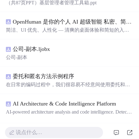
（共87页PPT）基层管理者管理工具箱.ppt
OpenHuman 是你的个人 AI 超级智能 私密、简洁、极其强大
简洁、UI 优先、人性化 — 清爽的桌面体验和简短的入门
流程让你从安装到拥有一个可用的智能体仅需几次点击
——无需先配置，无需终端。智能体有一张脸：一个桌面
公司-副本.ljobx
吉祥物，会说话、能感知周围环境、可作为真实参与者加
入你的 Google Meet 会议、跨周记住你，即使你停止输入
公司-副本
后仍在后台持续思考。
委托和匿名方法示例程序
在日常的编码过程中，我们很容易不经意间使用委托和匿
名方法。你可能没有定义过委托类型，但用到定义好的委
托类型是自然不过的。本资源是一个使用委托和匿名方法
AI Architecture & Code Intelligence Platform
的完整项目示例。
AI-powered architecture analysis and code intelligence. Detects
circular deps, layer violations, dead modules, and more.
说点什么…