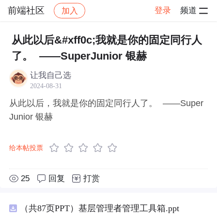
前端社区
登录
频道
加入
帖子详情
社区
前端社区
感慨
从此以后&#xff0c;我就是你的固定同行人
了。 ——SuperJunior 银赫
让我自己选
2024-08-31
从此以后，我就是你的固定同行人了。 ——Super
Junior 银赫
给本帖投票
25
回复
打赏
（共87页PPT）基层管理者管理工具箱.ppt