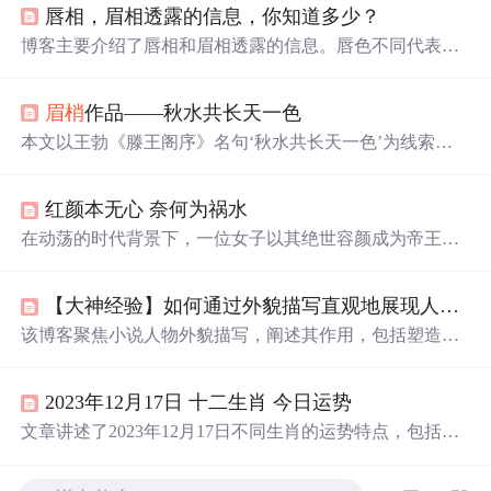
唇相，眉相透露的信息，你知道多少？
博客主要介绍了唇相和眉相透露的信息。唇色不同代表不
同的身体状况和命运，牙齿的
颜色
、形状、排列等也与性
格和命运相关。
眉梢
方向、眉形、与眼睛距离、眉间宽窄
眉梢
作品——秋水共长天一色
等不同情况，对应着不同的性格特点和命运走向。
本文以王勃《滕王阁序》名句‘秋水共长天一色’为线索，
通过两则创作于2004年的散文片段，描绘秋日江畔水天交
融的视觉意境与时空感怀。文中聚焦古典文学意象在现代
红颜本无心 奈何为祸水
语境下的审美再现，强调色彩渐变、空间混融、时光流逝
等视觉与哲思要素，体现对传统山水诗境的文学化复现与
在动荡的时代背景下，一位女子以其绝世容颜成为帝王的
情感投射。
心头
好，却也成为了国家动荡的导火索。从荣耀到衰败，
她的命运与王朝兴衰紧密相连，最终在历史的长河中留下
【大神经验】如何通过外貌描写直观地展现人物？
了一段令人唏嘘的故事。
该博客聚焦小说人物外貌描写，阐述其作用，包括塑造人
物形象、吸引读者兴趣、推动情节发展，还分享实用描写
语句，涵盖眼神、身材、手、头发等方面，最后推荐笔灵
2023年12月17日 十二生肖 今日运势
AI小说的小说素材库获取更多资料。
文章讲述了2023年12月17日不同生肖的运势特点，包括吉
凶宜忌、事业发展、情感变化以及幸运数字和
颜色
，旨在
帮助读者了解当天的运势走向。,