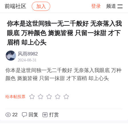
前端社区
登录
频道
加入
帖子详情
社区
前端社区
感慨
你本是这世间独一无二千般好 无奈落入我
眼底 万种颜色 旖旎皆褪 只留一抹甜 才下
眉梢 却上心头
风雨8982
2024-08-31
你本是这世间独一无二千般好 无奈落入我眼底 万种
颜色 旖旎皆褪 只留一抹甜 才下眉梢 却上心头
给本帖投票
22
回复
打赏