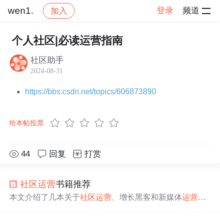
wen1.
登录
频道
加入
帖子详情
社区
wen1.
运营指南
个人社区|必读运营指南
社区助手
2024-08-31
https://bbs.csdn.net/topics/606873890
给本帖投票
44
回复
打赏
社区
运营
书籍推荐
本文介绍了几本关于
社区
运营
、增长黑客和新媒体
运营
的
书籍，如《增长黑客》、《超越门户—搜狐新媒体
运营
手
册》、《参与感》和《
运营
之光》等，强调了
运营
人员应