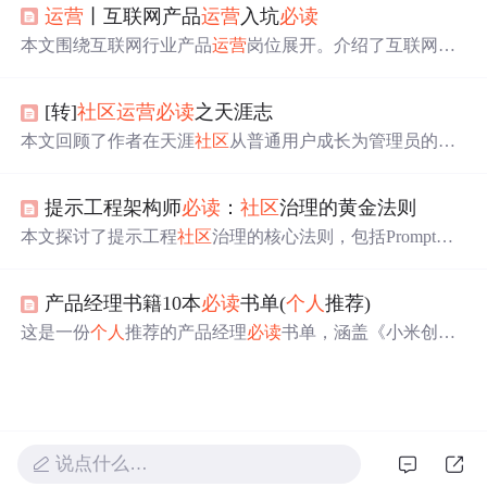
运营
丨互联网产品
运营
入坑
必读
具备的流程化、杠杆化、精细化和生态化思维。同时提到
了《人人都是产品经理》2.0对于
运营
人员的价值，并推荐
本文围绕互联网行业产品
运营
岗位展开。介绍了互联网行
了《疯传》来理解产品传播的科学方法。
业
运营
岗位分类，阐述产品
运营
岗位职责与要求，包括围
绕目标、用户、产品等多方面。还给出找产品
运营
工作的
[转]
社区
运营
必读
之天涯志
注意点，如区分互联网与非互联网公司、不同行业要求差
异等，最后分析了该岗位发展前景。
本文回顾了作者在天涯
社区
从普通用户成长为管理员的经
历，详细记录了在不同版块的工作点滴，包括版块管理、
规则制定等内容。
提示工程架构师
必读
：
社区
治理的黄金法则
本文探讨了提示工程
社区
治理的核心法则，包括Prompt的
双信息价值、开放与质量的平衡、模块化与敏捷迭代设
计、贡献激励机制、恶意与偏见防御、自组织治理以及AI
产品经理书籍10本
必读
书单(
个人
推荐)
辅助治理等内容。通过理论推导与实践案例相结合，为提
示工程架构师提供了从
社区
治理到生态共生的完整方法
这是一份
个人
推荐的产品经理
必读
书单，涵盖《小米创业
论。
思考》《幕后产品》《俞军产品方法论》等10本书。涉及
互联网思维、产品思维、市场营销、增长黑客等内容，对
创业者和产品经理有借鉴意义，且不同经验阶段的产品经
理可按需选择阅读。
说点什么…