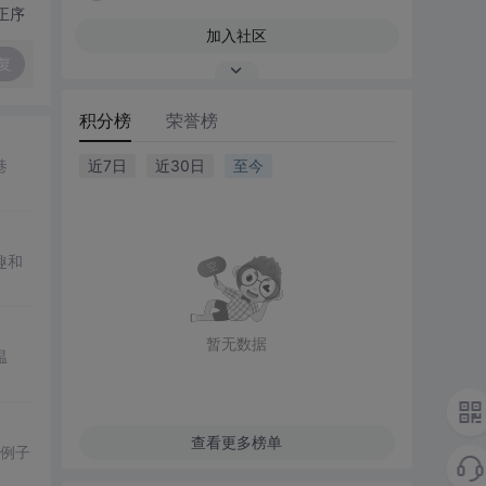
正序
加入社区
复
积分榜
荣誉榜
巷
近7日
近30日
至今
趣和
暂无数据
温
查看更多榜单
些例子