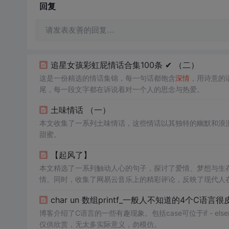
回复
请发表友善的回复…
追星女孩彩虹屁情话合集100条 ✔︎ （二）
这是一份精选的情话集锦，每一句话都饱含
深情
，用诗意的
尾，每一段文字都在诉说着对一个人的思念与热爱。
土味情话 （一）
本文收集了一系列土味情话，这些情话以其独特的幽默和浪
甜蜜。
【起风了】
本文精选了一系列触动人心的句子，探讨了爱情、梦想与生
情。同时，收集了网易云音乐上的精彩评论，反映了现代人
char un 数组printf_一般人不知道的4个C
博客介绍了C语言的一些有趣现象。包括case可位于if - else
仅供欣赏，无太多实际意义，勿模仿。