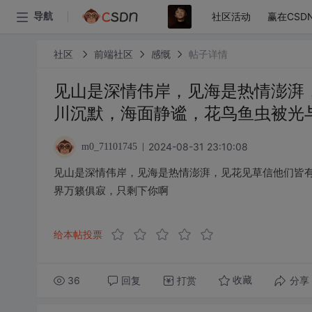
社区活动
赢在CSD
导航
社区
前端社区
感慨
帖子详情
见山是深情伟岸，见海是热情澎湃
川沉默，海面静谧，花鸟鱼虫被光
2024-08-31 23:10:08
m0_71101745
见山是深情伟岸，见海是热情澎湃，见花见草信他们皆
界万籁俱寂，只剩下你啊
给本帖投票
36
回复
打赏
分享
收藏