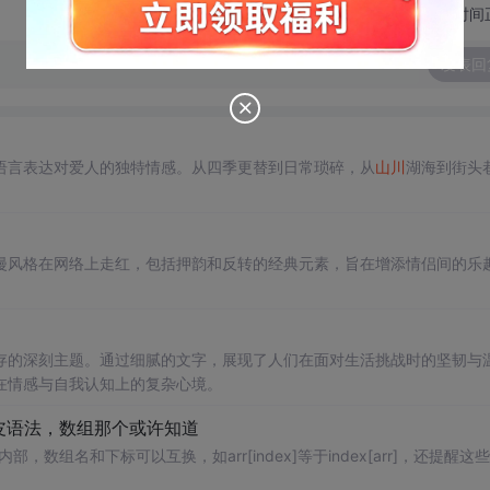
切换为时间
发表回
语言表达对爱人的独特情感。从四季更替到日常琐碎，从
山川
湖海到街头
漫风格在网络上走红，包括押韵和反转的经典元素，旨在增添情侣间的乐
存的深刻主题。通过细腻的文字，展现了人们在面对生活挑战时的坚韧与
在情感与自我认知上的复杂心境。
语言很皮语法，数组那个或许知道
内部，数组名和下标可以互换，如arr[index]等于index[arr]，还提醒这