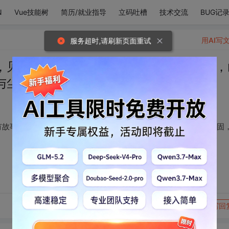
N
Vue技能树
简历/就业指导
立码吐槽
技术交流
BUG记
用AI写
服务超时,请刷新页面重试
，见花见草信他们皆有故事，唯独见了你，
与尘凝固，世界万籁俱寂，只剩下你啊
有故事，唯独见了你，山川沉默，海面静谧，花鸟鱼虫被光与尘凝固
转发到动态
举报
写回