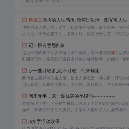
请发表友善的回复…
遇见
王沥川的人生感悟_微笑过生活，阳光度人生
博客强调人生无常，要学会转逆境为顺境，放下过去，收拾
人生活，应靠心态生活，微笑面对，保持阳光心态，积极过
记一段有意思的js
这是一篇收集了众多浪漫心语的博客，每一条都充
满
了甜蜜
到甜蜜日常，字里行间透露出对你的独特情感，仿佛每个瞬
量和美好。
少一些计较多_心不计较，何来烦恼
此博客主要探讨人生态度，指出人活着是一种心情，计较太
自己感受。心是烦恼根源，少计较、善待他人，学会权衡得
闲来无事，来一波优美的小段句~~~~~~~
本文探讨了生活的不易与挑战，强调了面对困难时保持乐观
面对，积极寻找生活的美好。文章深入剖析了人生的苦与乐
js文字浮动效果
这篇博客通过HTML和JavaScript展示了如何实现文字浮