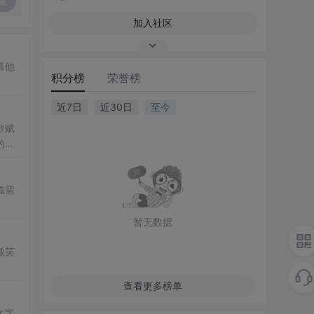
复
加入社区
慕他
积分榜
荣誉榜
近7日
近30日
至今
歌赋
的力
福需
暂无数据
微笑
查看更多榜单
文字