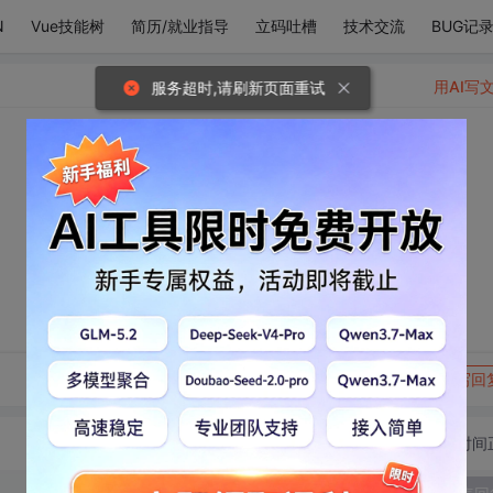
N
Vue技能树
简历/就业指导
立码吐槽
技术交流
BUG记
用AI写
服务超时,请刷新页面重试
。
转发到动态
举报
写回
切换为时间