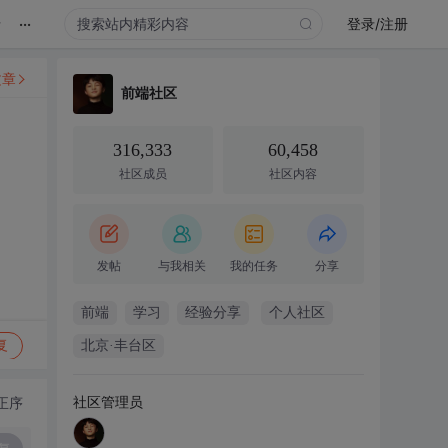
...
录
登录/注册
文章
前端社区
316,333
60,458
社区成员
社区内容
发帖
与我相关
我的任务
分享
前端
学习
经验分享
个人社区
复
北京·丰台区
社区管理员
正序