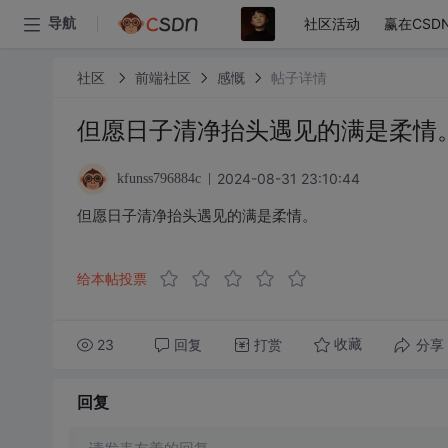
社区活动
赢在CSD
导航
社区
前端社区
感慨
帖子详情
但愿日子清净抬头遇见的满是柔情
2024-08-31 23:10:44
kfunss796884c
但愿日子清净抬头遇见的满是柔情。
给本帖投票
23
回复
打赏
分享
收藏
回复