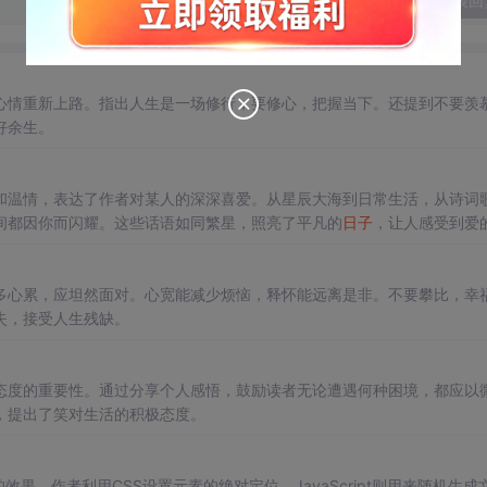
发表回
心情重新上路。指出人生是一场修行，要修心，把握当下。还提到不要羡
好余生。
和温情，表达了作者对某人的深深喜爱。从星辰大海到日常生活，从诗词
间都因你而闪耀。这些话语如同繁星，照亮了平凡的
日子
，让人感受到爱
多心累，应坦然面对。心宽能减少烦恼，释怀能远离是非。不要攀比，幸
失，接受人生残缺。
态度的重要性。通过分享个人感悟，鼓励读者无论遭遇何种困境，都应以
，提出了笑对生活的积极态度。
动的效果。作者利用CSS设置元素的绝对定位，JavaScript则用来随机生成