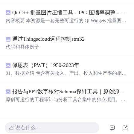
的语言表达对爱人的独特情感。从四季更替到日常琐碎，
从山川湖海到街头巷尾，每一段文字都在诉说着对一个人
Qt C++ 批量图片压缩工具 - JPG 压缩率调整 - 批量修改分辨率 - 本地图片批处理（源码）
的思念与热爱。
内容概要 本资源是一套完整可运行的 Qt Widgets 批量图片
压缩桌面工具源码，基于 Qt5/C++ 从零开发，专为初学者
设计，分步实现图片批量处理全套功能。工具支持多选单
通过Thingscloud远程控制stm32
张图片、直接读取整个文件夹内所有 JPG/PNG 图像，可自
定义输出图片分辨率、调节 JPG0~100 区间压缩质量，自
代码和具体例子
带锁定宽高比防拉伸变形功能；批量处理完成后自动统计
每张图片压缩前后文件体积，计算整体压缩缩小比例，直
观展示压缩效果。 适用人群 Qt/C++ 零基础初学者，学习
佩恩表（PWT）1950-2023年
QImage 图像绘图、文件目录遍历、UI 交互开发； 需要本
01、数据介绍 包含有关收入、产出、投入和生产率的相对
地批量处理图片的办公、设计、自媒体从业者； 想要学习
水平信息，涵盖1950-2023年各国GDP、汇率、TFP、CPI
图片缩放、JPG 压缩、本地文件 IO、进度条交互的开发学
指数、人口、人力资本等多项数据，整理的PWT 11.0中文
习者。 使用场景 自媒体批量压缩配图，降低图片体积节省
报告与PPT数字核对Schema探针工具｜原创源码+测试+离线报告
翻译使用说明，英文原版使用说明。 数据名称：佩恩表
上传流量； 摄影、设计批量统一图片尺寸，批量轻量化相
（PWT） 数据年份：1950-2023年
原创可运行的工程审计与分析工具合集中的独立项目。每
册图片； 程序开发学习：QFileDialog 文件选择、QDir 文
个压缩包包含完整 Node.js、HTML、CSS、JavaScript 源
件夹遍历、QImage 缩放保存、QSlider 参数联动、批量循
码，内置合成示例、3 项自动化验收、离线 HTML/JSON/S
环界面防卡顿、文件大小格式化转换全套 Qt 图像开发实战
VG 报告、1080×720 运行效果图、README、运行说明、
案例。 工具核心功能清单 双模式导入图片：手动多选单张
MIT License 与原创授权声明。零第三方运行依赖，不包含
说点什么…
图片 / 一键读取整个文件夹全部图片； 自定义输出宽高分
榜单产品源码、官方素材、论文、账号数据或未授权内
辨率，支持锁定原始宽高比，避免图片拉伸变形； 滑块调