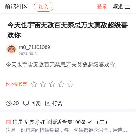
前端社区
登录
频道
加入
帖子详情
社区
前端社区
感慨
今天也宇宙无敌百无禁忌万夫莫敌超级喜
欢你
m0_71101089
2024-08-31
今天也宇宙无敌百无禁忌万夫莫敌超级喜欢你
给本帖投票
20
回复
打赏
追星女孩彩虹屁情话合集100条 ✔︎ （二）
这是一份精选的情话集锦，每一句话都饱含深情，用诗意