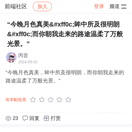
前端社区
登录
频道
加入
帖子详情
社区
前端社区
感慨
“今晚月色真美&#xff0c;眸中所及很明朗
&#xff0c;而你朝我走来的路途温柔了万般
光景。”
丙音
2024-09-01
“今晚月色真美，眸中所及很明朗，而你朝我走来的
路途温柔了万般光景。”
给本帖投票
23
回复
打赏