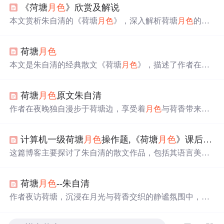
《菏塘
月色
》欣赏及解说
本文赏析朱自清的《荷塘
月色
》，深入解析荷塘
月色
的美
景及其蕴含的情感，探讨作者如何运用语言和修辞手法创
造诗情画意。
荷塘
月色
本文是朱自清的经典散文《荷塘
月色
》，描述了作者在一
个满月之夜独自漫步于荷塘边的感受。文章通过细腻的笔
触描绘了月光下的荷塘美景，以及由此引发的对生活的感
荷塘
月色
原文朱自清
悟。
作者在夜晚独自漫步于荷塘边，享受着
月色
与荷香带来的
宁静与自由。荷塘四周树木环绕，月光透过树梢洒落，形
成斑驳陆离的光影效果。微风拂过，荷叶与荷花轻轻摇
计算机一级荷塘
月色
操作题,《荷塘
月色
》课后习题及答案
曳，散发出阵阵清香。
这篇博客主要探讨了朱自清的散文作品，包括其语言美、
情感表达和艺术风格。作者通过分析《荷塘
月色
》等篇目
的具体文句，展示了朱自清散文中的诗意和深邃意境，同
荷塘
月色
--朱自清
时也指出了其散文中可能存在的不足，如想象不够充沛，
节奏较慢。文章还引用了其他评论家的观点，对朱自清的
作者夜访荷塘，沉浸在月光与荷香交织的静谧氛围中，享
散文风格进行了多角度的评价。
受独自思考的自由。文中描绘了荷塘的独特景色，通过细
腻的笔触展现了自然之美的宁静与和谐。