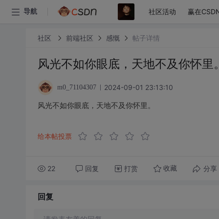
社区活动
赢在CSD
导航
社区
前端社区
感慨
帖子详情
风光不如你眼底，天地不及你怀里
2024-09-01 23:13:10
m0_71104307
风光不如你眼底，天地不及你怀里。
给本帖投票
22
回复
打赏
分享
收藏
回复