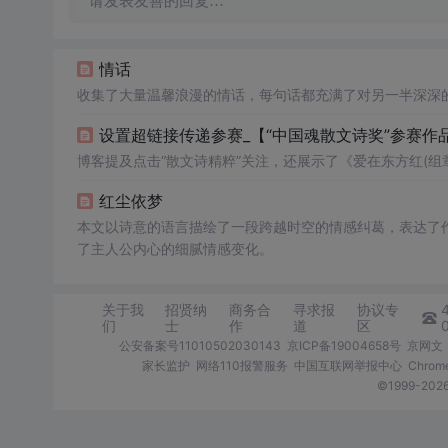
请发表友善的回复…
情话
收集了大量温馨浪漫的情话，每句话都充满了对另一半深深
设置超链接传递参赛_【“中国魂散文诗奖”参赛作
博客提及点击“散文诗精粹”关注，还展示了《爱在东方红(组
红尘依梦
本文以诗意的语言描绘了一段跨越时空的情感纠葛，表达了
了主人公内心的细腻情感变化。
关于我
招贤纳
商务合
寻求报
协议专
们
士
作
道
区
公安备案号11010502030143
京ICP备19004658号
京网文〔
家长监护
网络110报警服务
中国互联网举报中心
Chro
©1999-2