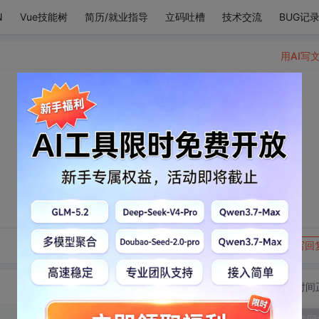
N
Vue技能树
简历/就业指导
立码吐槽
技术交流
BUG记
用AI写
。
转发到动态
举报
写回
切换为时间