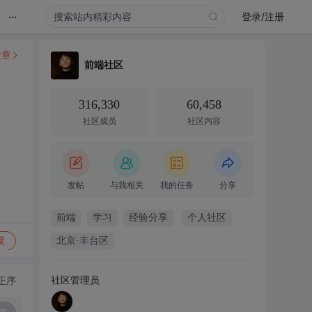
...
录
登录/注册
文章
前端社区
316,330
60,458
社区成员
社区内容
发帖
与我相关
我的任务
分享
前端
学习
经验分享
个人社区
复
北京·丰台区
社区管理员
正序