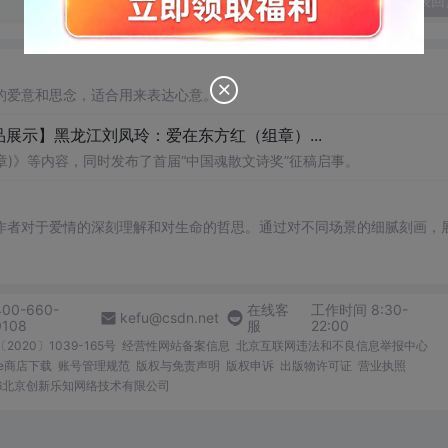
发表回
的爱意和思念，适合用来表达心意。
品展示】黑龙江刘凤玲：爱在东方红（组章）...
章)》等内容，同时发布了首届“中国魂散文诗奖”征稿启事。
作者对于爱情的深刻理解和对生命的哲思。通过对不同场景的细腻刻画，
400-660-
在线客
工作时间 8:30-
kefu@csdn.net
0108
服
22:00
2020〕1039-165号
经营性网站备案信息
北京互联网违法和不良信息举报中心
me商店下载
账号管理规范
版权与免责声明
版权申诉
出版物许可证
营业执照
026北京创新乐知网络技术有限公司