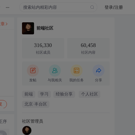
...
录
登录/注册
文章
前端社区
316,330
60,458
社区成员
社区内容
发帖
与我相关
我的任务
分享
前端
学习
经验分享
个人社区
复
北京·丰台区
社区管理员
正序