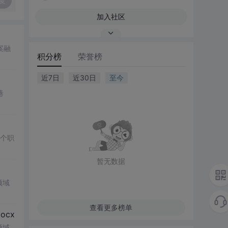
复
加入社区
案融
积分榜
荣誉榜
近7日
近30日
至今
巷
多个职
暂无数据
领域
查看更多榜单
cx
领域