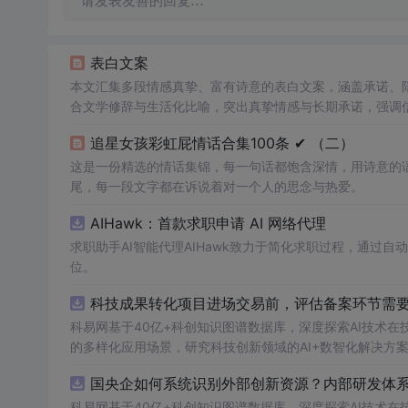
请发表友善的回复…
表白文案
本文汇集多段情感真挚、富有诗意的表白文案，涵盖承诺、
合文学修辞与生活化比喻，突出真挚情感与长期承诺，强调
追星女孩彩虹屁情话合集100条 ✔︎ （二）
这是一份精选的情话集锦，每一句话都饱含深情，用诗意的
尾，每一段文字都在诉说着对一个人的思念与热爱。
AIHawk：首款求职申请 AI 网络代理
求职助手AI智能代理AIHawk致力于简化求职过程，通过
位。
科技成果转化项目进场交易前，评估备案环节需要准
科易网基于40亿+科创知识图谱数据库，深度探索AI技术
的多样化应用场景，研究科技创新领域的AI+数智化解决方
国央企如何系统识别外部创新资源？内部研发体系
科易网基于40亿+科创知识图谱数据库，深度探索AI技术