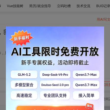
N
Vue技能树
简历/就业指导
立码吐槽
技术交流
BUG记
用AI写
，我翻山越岭长途跋涉，只为看你一眼
涉，只为看你一眼
转发到动态
举报
写回
切换为时间