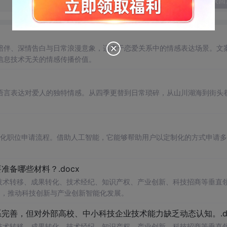
发表回
陪伴、深情告白与日常浪漫意象，适用于恋爱关系中的情感表达场景。文
信息技术无关的情感传播价值。
语言表达对爱人的独特情感。从四季更替到日常琐碎，从山川湖海到街头
自动化职位申请流程。借助人工智能，它能够帮助用户以定制化的方式申请
备哪些材料？.docx
在技术转移、成果转化、技术经纪、知识产权、产业创新、科技招商等垂直
案，推动科技创新与产业创新智能化发展。
完善，但对外部高校、中小科技企业技术能力缺乏动态认知。.do
在技术转移、成果转化、技术经纪、知识产权、产业创新、科技招商等垂直