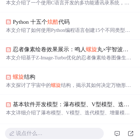
本文介绍了一个使用C语言开发的多功能通讯录系统，包
括添加、删除、查找、修改、显示、排序、保存和清空等
功能。通过结构体和动态内存管理实现数据存储，提供用
Python 十五个
炫酷
代码
户交互菜单，并具备错误处理和文件保存。项目中还涉及
了内存管理、文件操作和排序算法等技术。
本文介绍了如何使用Python编程语言创建15个不同类型的
炫酷
图形和动画效果，包括彩虹、狮子、旋转心形、
螺旋
图案、玫瑰、爱心、皮卡丘、小猪佩奇、爱心树、小黄
忍者像素绘卷效果展示：鸣人
螺旋
丸×宇智波月读高清像素绘卷作品集
人、桃花飘落、
爆炸
效果、哆啦A梦、微信表情包以及七
夕表白动画。
本文介绍基于Z-Image-Turbo优化的忍者像素绘卷图像生成
工具，核心技术包括Tongyi-MAI/Z-Image基底模型、双GP
U加速、强制像素化处理及Masashi Kishimoto风格权重注
螺旋
结构
入；支持
螺旋
丸、月读等忍者主题高清像素艺术生成，并
涵盖硬朗线条、高饱和色彩、电影感构图等视觉特性。
本文探讨了宇宙中的
螺旋
结构，揭示其如何决定万物形
态、运动轨迹及演化过程。
螺旋
结构不仅影响物质的形
态，还决定了其运动方向，从微观粒子到宏观天体，展现
基本软件开发模型：瀑布模型、V型模型、迭代模型、增量模型、
出宇宙的层次性和阶段性。
本文详细介绍了瀑布模型、V模型、迭代模型、增量模
型、原型模型、
螺旋
模型、大
爆炸
模型、敏捷模型和原型
模型，包括它们的特点、优缺点和适用场合。例如，瀑布
模型适合需求稳定、变化少的项目，而敏捷模型则适用于
说点什么…
需求多变、注重快速响应的项目。每种模型都有其独特的