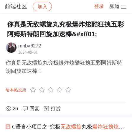
前端社区
登录
频道
加入
帖子详情
社区
前端社区
感慨
你真是无敌螺旋丸究极爆炸炫酷狂拽五彩
阿姆斯特朗回旋加速棒&#xff01;
mnbv6272
2024-09-01
你真是无敌螺旋丸究极爆炸炫酷狂拽五彩阿姆斯特
朗回旋加速棒！
给本帖投票
26
回复
打赏
C语言小项目之“究极
无敌
螺旋
丸极
爆炸
狂
拽
炫酷
五