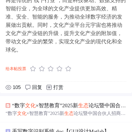
再是传统的“线下行业”，而是科技驱动、数据支持的
智能行业，为全球的文化产业提供更加高效、精
准、安全、智能的服务，为推动全球数字经济的发
展做出贡献。同时，文化产业平台元宇宙也将推动
文化产业产业链的升级，提升文化产业的附加值，
带动文化产业的繁荣，实现文化产业的现代化和全
球化。
给本帖投票
105
回复
打赏
“数字
文化
×智慧教育”2025新
生态
论坛暨中国合伙人招商大会启动仪式将于12月30日在京召开（附活动方案）
“数字
文化
×智慧教育”2025新
生态
论坛暨中国合伙人招商大
会将于12月30日在北京举行，聚焦AI漫剧驱动下的内容生
产、渠道传播与版权保护三大新
生态
建设。活动旨在推动
手写数字识别系统.doc【GUI设计Matlab】
人工智能、
元宇宙
、区块链等技术在终身学习与全民阅读