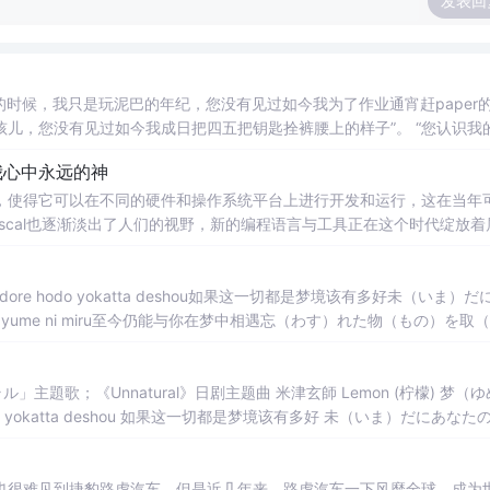
发表回
候，我只是成天只做数学作业的孩子您可能想象不到如今我已经将唐诗宋词背的朗朗上口”。 时间过的飞快，您就是我小学生...
旧是我心中永远的神
，使得它可以在不同的硬件和操作系统平台上进行开发和运行，这在当年
Pascal也逐渐淡出了人们的视野，新的编程语言与工具正在这个时代绽放着
理体系架构上比我们一群只会敲代码，搞算法的强太多，毕竟术业有专攻
面、强大的调试工具和优秀的文档支持等特点，
re hodo yokatta deshou如果这一切都是梦境该有多好未（いま）だ
o wo yume ni miru至今仍能与你在梦中相遇忘（わす）れた物（もの）を取
do yokatta deshou 如果这一切都是梦境该有多好 未（いま）だにあなた
yume ni miru 至今仍能与你在梦中相遇 忘（わす）れた物（もの）を取（と）り
也很难见到捷豹路虎汽车。但是近几年来，路虎汽车一下风靡全球，成为