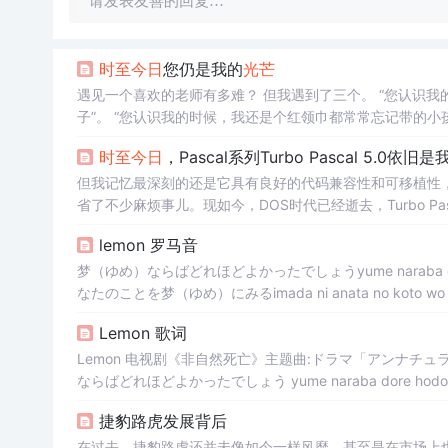
请发表友善的回复…
时至今日
您仍是我的
光芒
遇见一个喜欢的老师有多难？ 但我遇到了三个。 “您认识我的时候，我只是玩泥巴的年纪，您没有见过如今我为了作业通宵赶paper的日
子”。 “您认识我的时候，我还是个红领巾都常常忘记带的小孩儿，您没有见过如今我成日把四五把钥匙拴裤腰上的样子”。 “您认识我的时
时至今日
，Pascal系列Turbo Pascal 5.0依
但我记忆最深刻的还是它具有良好的代码兼容性和可移植性
省了不少麻烦事儿。现如今，DOS时代已经逝去，Turbo 
它们的
光芒
。还真别说，专业的就是专业的，业务流程跟管
lemon 罗马音
年的Turbo Pascal具有快速的编译速度、友好的用户界
梦（ゆめ）ならばどれほどよかったでしょうyume naraba do
なたのことを梦（ゆめ）にみるimada ni anata no kot
りに帰（かえ）るようにwasureta mono wo tori ni ka...
Lemon 歌词
Lemon 电视剧《非自然死亡》主题曲:ドラマ「アンナチュラル」主題歌；《Unnatural》日剧主题曲 米津玄師 Lemon (柠檬) 梦（ゆめ）
ならばどれほどよかったでしょう yume naraba dore ho
を梦（ゆめ）にみる imada ni anata no koto wo 
捷豹路虎发展背后
（かえ）るように wasure...
在过去，捷豹路虎还并未像如今一样风靡，甚至是在市场上