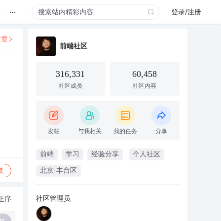
...
录
登录/注册
文章
前端社区
316,331
60,458
社区成员
社区内容
发帖
与我相关
我的任务
分享
前端
学习
经验分享
个人社区
复
北京·丰台区
社区管理员
正序