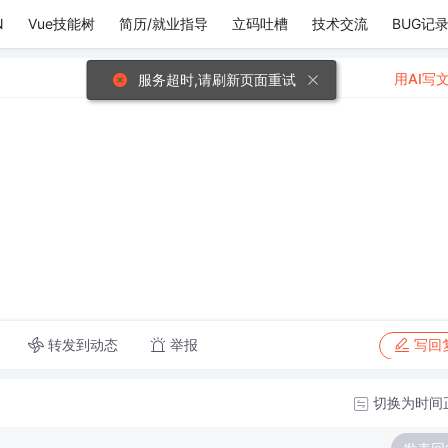
N
Vue技能树
简历/就业指导
立码吐槽
技术交流
BUG记
用AI写
服务超时,请刷新页面重试
转发到动态
举报
写回
切换为时间