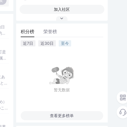
复
加入社区
积分榜
荣誉榜
近7日
近30日
至今
可是
属于
。当
にあ
（と）
暂无数据
のこと
に帰
查看更多榜单
世界