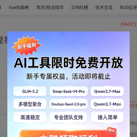
N
Vue技能树
简历/就业指导
立码吐槽
技术交流
BUG记
用AI写
是我的回礼
转发到动态
举报
写回
切换为时间