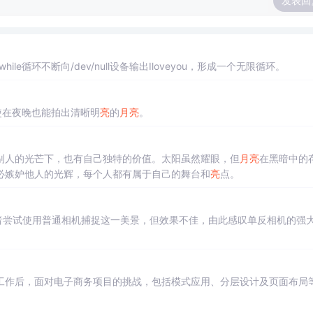
发表回
le循环不断向/dev/null设备输出Iloveyou，形成一个无限循环。
使在夜晚也能拍出清晰明
亮
的
月
亮
。
别人的光芒下，也有自己独特的价值。太阳虽然耀眼，但
月
亮
在黑暗中的
必嫉妒他人的光辉，每个人都有属于自己的舞台和
亮
点。
作者尝试使用普通相机捕捉这一美景，但效果不佳，由此感叹单反相机的强
工作后，面对电子商务项目的挑战，包括模式应用、分层设计及页面布局