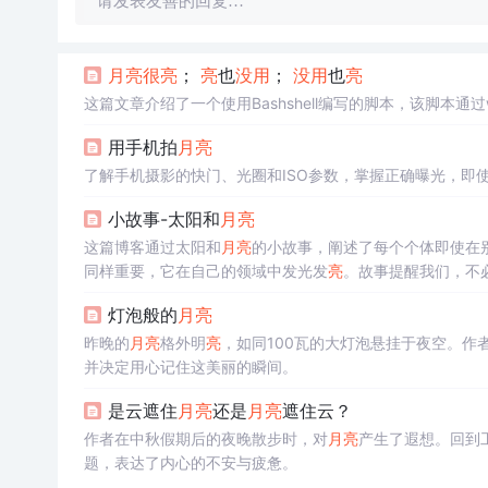
请发表友善的回复…
月
亮
很
亮
；
亮
也
没用
；
没用
也
亮
这篇文章介绍了一个使用Bashshell编写的脚本，该脚本通过whi
用手机拍
月
亮
了解手机摄影的快门、光圈和ISO参数，掌握正确曝光，即
小故事-太阳和
月
亮
这篇博客通过太阳和
月
亮
的小故事，阐述了每个个体即使在
同样重要，它在自己的领域中发光发
亮
。故事提醒我们，不
灯泡般的
月
亮
昨晚的
月
亮
格外明
亮
，如同100瓦的大灯泡悬挂于夜空。
并决定用心记住这美丽的瞬间。
是云遮住
月
亮
还是
月
亮
遮住云？
作者在中秋假期后的夜晚散步时，对
月
亮
产生了遐想。回到
题，表达了内心的不安与疲惫。