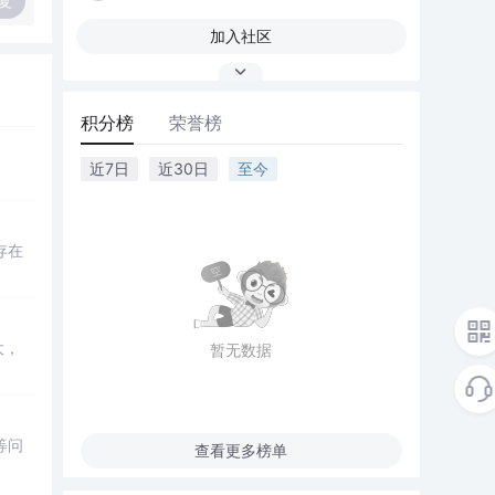
复
加入社区
积分榜
荣誉榜
近7日
近30日
至今
存在
大，
暂无数据
等问
查看更多榜单