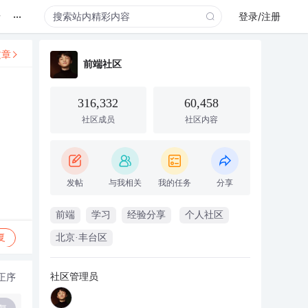
...
录
登录/注册
文章
前端社区
316,332
60,458
社区成员
社区内容
发帖
与我相关
我的任务
分享
前端
学习
经验分享
个人社区
复
北京·丰台区
社区管理员
正序