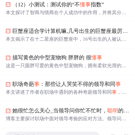
（12）小测试：测试你的“不
懂
事
指数”
本文探讨了智商与情商在个人成功中的作用，并将其分为
四类人群进行解析。文章进一步阐述了情商
高
低对于个体
命运的不同影响，并引入了
事
理学的概念来研究
懂
事
与不
巨蟹座适合学计算机嘛,几号出生的巨蟹座最厉害 最
懂
事
的区别。
本文揭示了在十二星座的巨蟹座中，16号出生的人被认为
是最
聪明
、命运较好的。他们不仅学业出色，
懂
事
体贴，
还通常出身于富裕家庭，受良好教育。16号巨蟹座凭借智
描写黄色的中型宠物狗 胖胖的 很
懂
事
慧和努力，在家庭和社会中都能获得贵人相助。
这是一只圆胖可爱的黄色中型宠物狗，拥有柔软光滑的毛
发。它的
聪明
才智表现在容易接受训练，无论是基本口令
还是复杂技能都能迅速掌握，是个非常
懂
事
且警惕的小动
职场奇葩
事
：那些让人哭笑不得的领导和同
事
物。
本文讲述了作者在职场中遇到的各种奇葩领导和同
事
，如
自恋狂、团队破坏者、抱怨专家等，分享了与他们相处的
经验，包括保持尊重、有效沟通和学习成长的建议。,
她很忙怎么关心_当领导问你忙不忙时，
聪明
的人都是这样回答的
博客主要探讨职场中面对领导考验的应对方法。领导问忙
不忙，实际是暗示有
事
找你，应回答立刻到；领导让浇
花，是暗示你暂时回避，
懂
事
的做法是安排保洁浇花，等