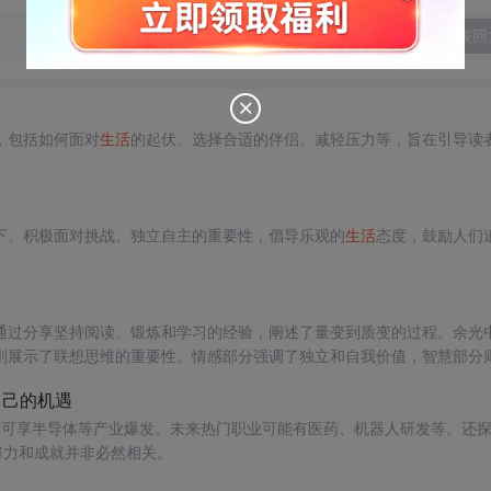
发表回
，包括如何面对
生活
的起伏、选择合适的伴侣、减轻压力等，旨在引导读
下、积极面对挑战、独立自主的重要性，倡导乐观的
生活
态度，鼓励人们
通过分享坚持阅读、锻炼和学习的经验，阐述了量变到质变的过程。余光
则展示了联想思维的重要性。情感部分强调了独立和自我价值，智慧部分
中的每一个瞬间，教育方面则提出了一种独特的家庭教育理念。
自己的机遇
后可享半导体等产业爆发。未来热门职业可能有医药、机器人研发等。还
努力和成就并非必然相关。