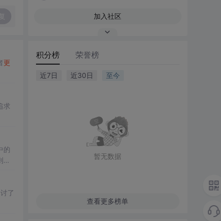
复
加入社区
积分榜
荣誉榜
者
更
近7日
近30日
至今
追求
中的
暂无数据
则教
探讨了
查看更多榜单