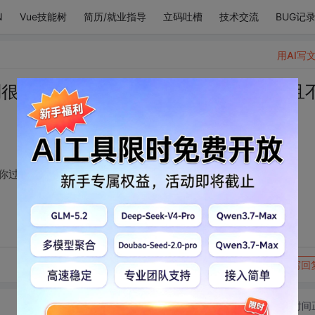
N
Vue技能树
简历/就业指导
立码吐槽
技术交流
BUG记
用AI写
到很幸福，但我更希望你过上更好的生活且
望你过上更好的生活且不虚此生，即使我们分开也没关系。
转发到动态
举报
写回
切换为时间