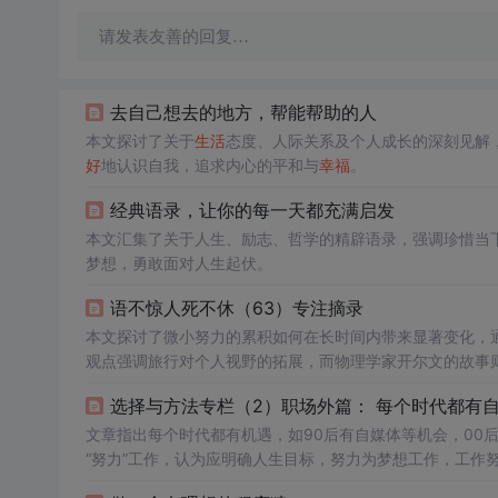
请发表友善的回复…
去自己想去的地方，帮能帮助的人
本文探讨了关于
生活
态度、人际关系及个人成长的深刻见解
好
地认识自我，追求内心的平和与
幸福
。
经典语录，让你的每一天都充满启发
本文汇集了关于人生、励志、哲学的精辟语录，强调珍惜当
梦想，勇敢面对人生起伏。
语不惊人死不休（63）专注摘录
本文探讨了微小努力的累积如何在长时间内带来显著变化，
观点强调旅行对个人视野的拓展，而物理学家开尔文的故事
导人们面对复杂问题时的思考方式。心理层面鼓励享受
生活
选择与方法专栏（2）职场外篇： 每个时代都有
文章指出每个时代都有机遇，如90后有自媒体等机会，00
“努力”工作，认为应明确人生目标，努力为梦想工作，工作