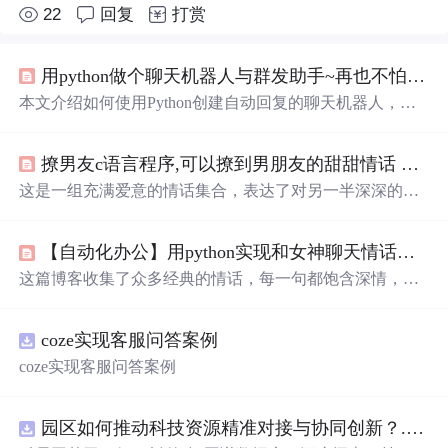
22
回复
打赏
用python做个聊天机器人与群发助手~再也不怕没时间回女友，闺蜜被胖揍了~
本文介绍如何使用Python创建自动回复的聊天机器人，包
括好友聊天、女友消息及群聊自动回复等功能，利用itchat
和pyautogui库实现消息处理与发送。
撩男友c语言程序,可以撩到男朋友的甜甜情话 撩到男生心动的情话大全
这是一组充满爱意的情话集合，表达了对另一半深深的喜
欢和珍视。从做彼此的唯一到期待共度余生，每一个瞬间
都充满了甜蜜和温馨。这些话语如同细腻的情感触碰，诉
【自动化办公】用python实现和女神聊天情话对白，聊天机器人
说着陪伴、守护和无尽的爱恋。
这篇博客收集了众多经典的情话，每一句都饱含深情，从
不同的角度表达了爱意。从古诗词到现代流行歌词，从电
影台词到文学名著，这些情话如同一首首爱的颂歌，诉说
coze实现客服问答案例
着对心上人的深深眷恋和无尽思念。无论是在寂静的夜晚
还是热闹的街头，它们都能触动心底最柔软的部分，让人
coze实现客服问答案例
感受到爱的力量和温暖。
园区如何推动科技资源精准对接与协同创新？.docx