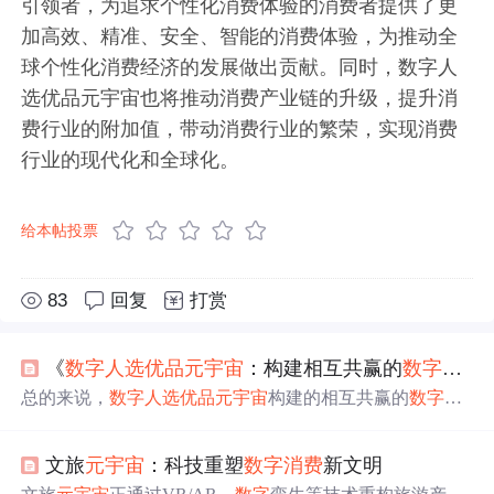
引领者，为追求个性化消费体验的消费者提供了更
加高效、精准、安全、智能的消费体验，为推动全
球个性化消费经济的发展做出贡献。同时，数字人
选优品元宇宙也将推动消费产业链的升级，提升消
费行业的附加值，带动消费行业的繁荣，实现消费
行业的现代化和全球化。
给本帖投票
83
回复
打赏
《
数字
人选
优品
元宇宙
：构建相互共赢的
数字
化优
总的来说，
数字
人选
优品
元宇宙
构建的相互共赢的
数字
化
优选生态，将推动优选商品行业和
数字
经济的深度变革，
实现优选商品行业的
数字
化转型，提升优选商品行业的效
文旅
元宇宙
：科技重塑
数字
消费
新文明
率和智能化水平，推动优选商品行业的
数字
化升级，为优
选商品行业和
数字
经济的发展描绘出一幅全新的图景。：