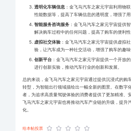
透明化车辆信息
：金飞马汽车之家元宇宙利用物联
性能数据等，提高了车辆信息的透明度，增强了用
智能服务咨询服务
：金飞马汽车之家元宇宙提供智
解决购车过程中的任何问题，提高了购车的便利性
虚拟社交体验
：金飞马汽车之家元宇宙提供虚拟社
验，让汽车成为一种社交活动，增强了购车的趣味
创新平台
：金飞马汽车之家元宇宙提供一个开放的
进行创新实验，推动汽车行业的创新和发展。
总的来说，金飞马汽车之家元宇宙通过提供沉浸式的购
转型，为智能出行领域描绘出一幅全新的图景。在数字
者，为追求高质量驾驶体验的消费者提供了更加精准、
飞马汽车之家元宇宙也将推动汽车产业链的升级，提升
化。
给本帖投票