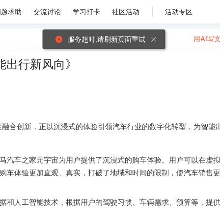
问题求助
交流讨论
学习打卡
社区活动
活动专区
用AI写
服务超时,请刷新页面重试
能出行新风向》
度融合创新，正以沉浸式的体验引领汽车行业的数字化转型，为智能
马汽车之家元宇宙为用户提供了沉浸式的购车体验。用户可以在虚
购车体验更加直观、真实，打破了地域和时间的限制，使汽车销售
据和人工智能技术，根据用户的驾驶习惯、车辆需求、预算等，提