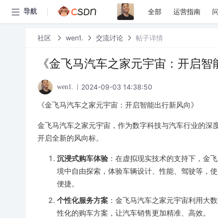
全部
运营指南
导航
社区
wen1.
交流讨论
帖子详情
《金飞马汽车之家元宇宙：开启智
2024-09-03 14:38:50
wen1.
《金飞马汽车之家元宇宙：开启智能出行新风向》
金飞马汽车之家元宇宙，作为数字科技与汽车行业的深
开启全新的风向标。
沉浸式购车体验
：在虚拟现实技术的支持下，金飞
境中自由探索，体验车辆设计、性能、驾驶等，使
便捷。
个性化服务方案
：金飞马汽车之家元宇宙利用大数
性化的购车方案，让汽车销售更加精准、高效。