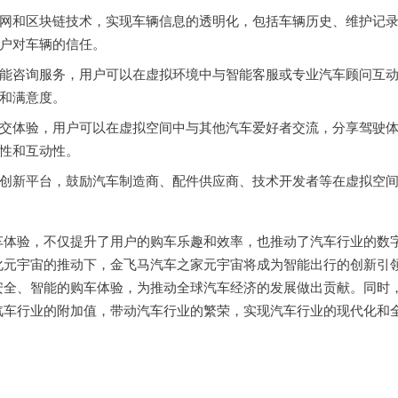
网和区块链技术，实现车辆信息的透明化，包括车辆历史、维护记
户对车辆的信任。
能咨询服务，用户可以在虚拟环境中与智能客服或专业汽车顾问互
和满意度。
交体验，用户可以在虚拟空间中与其他汽车爱好者交流，分享驾驶
性和互动性。
创新平台，鼓励汽车制造商、配件供应商、技术开发者等在虚拟空
车体验，不仅提升了用户的购车乐趣和效率，也推动了汽车行业的数
化元宇宙的推动下，金飞马汽车之家元宇宙将成为智能出行的创新引
安全、智能的购车体验，为推动全球汽车经济的发展做出贡献。同时
汽车行业的附加值，带动汽车行业的繁荣，实现汽车行业的现代化和