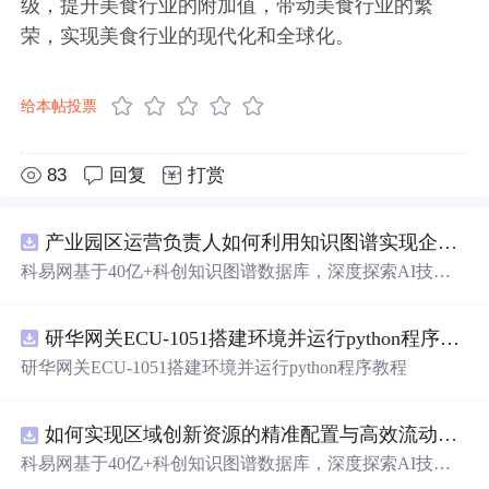
级，提升美食行业的附加值，带动美食行业的繁
荣，实现美食行业的现代化和全球化。
给本帖投票
83
回复
打赏
产业园区运营负责人如何利用知识图谱实现企业精准对接与协同？.docx
科易网基于40亿+科创知识图谱数据库，深度探索AI技术
在技术转移、成果转化、技术经纪、知识产权、产业创
新、科技招商等垂直领域的多样化应用场景，研究科技创
研华网关ECU-1051搭建环境并运行python程序教程
新领域的AI+数智化解决方案，推动科技创新与产业创新
智能化发展。
研华网关ECU-1051搭建环境并运行python程序教程
如何实现区域创新资源的精准配置与高效流动？.docx
科易网基于40亿+科创知识图谱数据库，深度探索AI技术
在技术转移、成果转化、技术经纪、知识产权、产业创