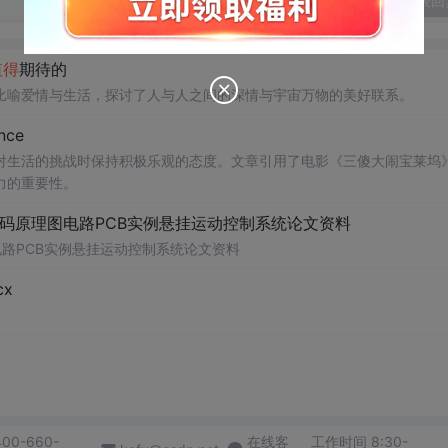
发表回
值得
期待的
比喻爱情与生活，探讨了人与人之间的深情与宇宙万物的美好联系。
nce
对生活的挑战时保持积极乐观的态度。文章引用了电影《三傻大闹宝莱坞
力的重要性。
代码原理图电路PCB实例悬挂运动控制系统论文资料
电路PCB实例悬挂运动控制系统论文资料
x
400-660-
在线客
工作时间 8:30-