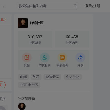
...
录
登录/注册
文章
前端社区
316,332
60,458
社区成员
社区内容
发帖
与我相关
我的任务
分享
前端
学习
经验分享
个人社区
复
北京·丰台区
社区管理员
正序