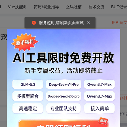
N
Vue技能树
简历/就业指导
立码吐槽
技术交流
BUG记
用AI写
服务超时,请刷新页面重试
般宠溺
转发到动态
举报
写回
切换为时间