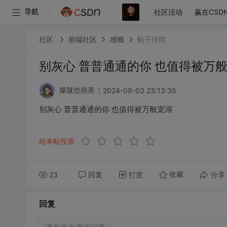
社区活动
赢在CSD
导航
社区
前端社区
感慨
帖子详情
别灰心 普普通通的你 也值得被万
2024-09-03 23:13:35
朦胧也很美
别灰心 普普通通的你 也值得被万般宠溺
给本帖投票
23
回复
打赏
分享
收藏
回复