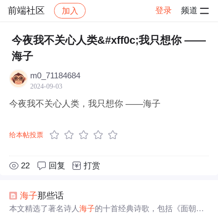
前端社区
登录
频道
加入
帖子详情
社区
前端社区
感慨
今夜我不关心人类&#xff0c;我只想你 ——
海子
m0_71184684
2024-09-03
今夜我不关心人类，我只想你 ——海子
给本帖投票
22
回复
打赏
海子
那些话
本文精选了著名诗人
海子
的十首经典诗歌，包括《面朝大