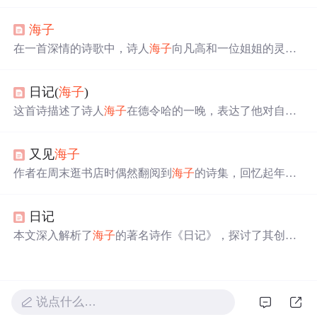
海，春暖花开》、《以梦为马》等，展现了
海子
对于生
命、自然、孤独与幸福的深刻感悟。
海子
在一首深情的诗歌中，诗人
海子
向凡高和一位姐姐的灵魂
倾诉，表达了对他们的深切怀念和对孤独的深刻理解。诗
歌通过
海子
的眼泪和对诗篇的洗涤，展现了他对逝去亲人
日记(
海子
)
的思念，以及对生命、艺术和孤独的哲学思考。
这首诗描述了诗人
海子
在德令哈的一晚，表达了他对自然
的深切感悟及内心的孤独与思念。草原、戈壁、雨水和青
稞等元素构成了一幅荒凉而美丽的画面，展现出诗人对生
又见
海子
活的独特视角。
作者在周末逛书店时偶然翻阅到
海子
的诗集，回忆起年轻
时的感受，并对现代诗歌进行了反思，认为它们缺乏生命
力，就像易碎的仿制青瓷。
日记
本文深入解析了
海子
的著名诗作《日记》，探讨了其创作
背景及深层含义。通过对诗歌的情感剖析，展现了诗人内
心的孤独与渴望。文章强调了正确的理解和欣赏方式，引
导读者从文学的角度去感受诗歌的魅力。
说点什么…