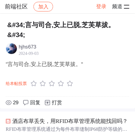
前端社区
登录
频道
加入
帖子详情
社区
前端社区
感慨
&#34;言与司合,安上已脱,芝芙草拔。
&#34;
hjhs673
2024-09-03
"言与司合,安上已脱,芝芙草拔。"
给本帖投票
29
回复
打赏
酒店布草丢失，用RFID布草管理系统能找回吗？
RFID布草管理系统通过为每件布草缝制IP68防护等级的超