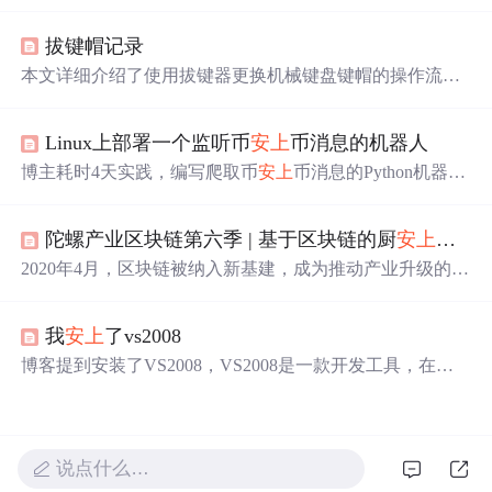
高频RFID标签，实现唯一身份标识与全生命周期数据留
痕。系统在客房回收、洗涤交接、分拣烘干、洁净入库等
拔键帽记录
关键节点自动采集数据，支持异常布草定向查找与最后出
现位置追溯，显著提升丢失布草找回效率，并降低遗失率9
本文详细介绍了使用拔键器更换机械键盘键帽的操作流
5%以上。
程，包括标准键帽、小键帽及空格键的拆卸与安装方法，
并提醒用户注意不同键数键盘（如68键与87键）的键帽兼
Linux上部署一个监听币
安上
币消息的机器人
容性问题，强调需核对原键位字符布局及增补键区适配。
博主耗时4天实践，编写爬取币
安上
币消息的Python机器
人，先在Windows环境（Python 3.10、PyCharm 2024.1）编
写代码，用到阿里云短信SDK。之后租香港云服务器，进
陀螺产业区块链第六季 | 基于区块链的厨
安上
报平
行Linux环境配置，解决老版本SSL报错问题。最后将Wind
ows程序移植到Linux，修改代码、安装库并执行，还进行
2020年4月，区块链被纳入新基建，成为推动产业升级的重
了短信测试。
要力量。然而，区块链在实际应用中仍面临信息不对称问
题。为解决这一难题，陀螺财经与宇链科技合作推出《陀
我
安上
了vs2008
螺产业区块链案例集-宇链科技专场》，通过具体案例展示
区块链技术的实际应用。本期案例聚焦基于区块链的厨
安
博客提到安装了VS2008，VS2008是一款开发工具，在信
上
报平台，该平台利用区块链技术构建全流程监管体系，
息技术领域常用于软件开发等工作。
确保后厨巡检透明化，实现“明厨亮灶”。
说点什么…