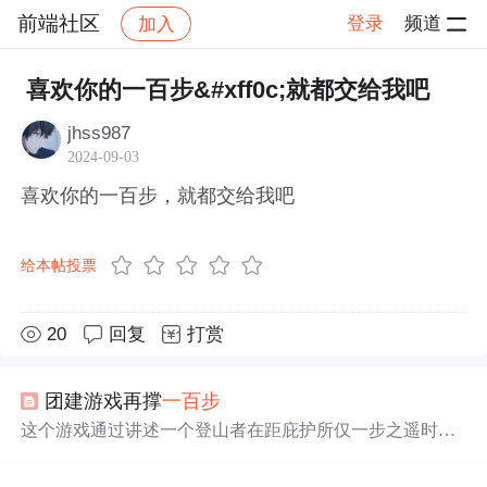
前端社区
登录
频道
加入
帖子详情
社区
前端社区
感慨
喜欢你的一百步&#xff0c;就都交给我吧
jhss987
2024-09-03
喜欢你的一百步，就都交给我吧
给本帖投票
20
回复
打赏
团建游戏再撑
一百步
这个游戏通过讲述一个登山者在距庇护所仅一步之遥时死
去的故事，强调了激励在管理和个人成长中的关键作用。
游戏旨在提醒学员在面临困难时再坚持一下，往往成功就