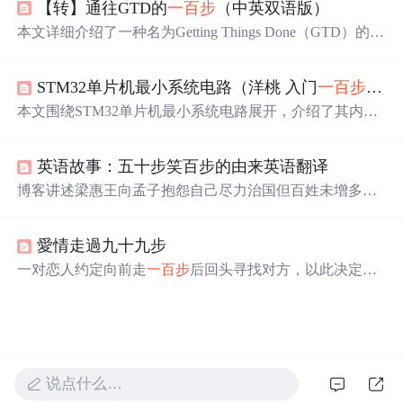
【转】通往GTD的
一百步
（中英双语版）
在于最后的努力。讨论环节鼓励学员分享启发，深化对激
励的理解，并激发他们的潜能，寻找自我激励的方法。此
本文详细介绍了一种名为Getting Things Done（GTD）的时
活动适合在培训过程中提升学员的积极性和参与度。
间管理和个人效率提升方法。从初级阶段的实践开始，逐
步深入到高级和大师级的应用技巧。涵盖从基本理念的理
STM32单片机最小系统电路（洋桃 入门
一百步
第十
解到具体工具的选择和使用，直至最终形成高效的生活方
式。
本文围绕STM32单片机最小系统电路展开，介绍了其内部
组成，包括内核和存储器；外部部分涉及时钟、复位、电
源管理等。还阐述了USRT串口连接方式，以及单片机启动
英语故事：五十步笑百步的由来英语翻译
模式设置选项，如不同BOOT1和BOOT0组合对应的启动
区域。
博客讲述梁惠王向孟子抱怨自己尽力治国但百姓未增多，
邻国百姓也未减少。孟子以打仗为喻，指出战场上逃五十
步的人嘲笑逃
一百步
的人不对，因为都是逃兵。体现了治
愛情走過九十九步
国理念探讨。
一对恋人约定向前走
一百步
后回头寻找对方，以此决定是
否继续他们的关系。在走完九十九步后，他们最终选择拥
抱并重新开始。
说点什么…