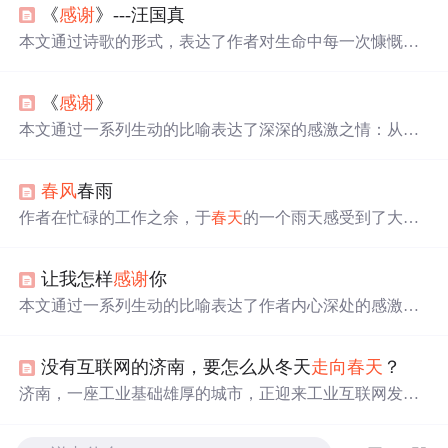
《
感谢
》---汪国真
本文通过诗歌的形式，表达了作者对生命中每一次慷慨馈
赠的感激之情。从
春风
到海洋，从红叶到枫林，从雪花到
银色世界，每一次的给予都让作者感受到生命的丰盈和美
《
感谢
》
好。
本文通过一系列生动的比喻表达了深深的感激之情：从期
待
春风
而获得
整个
春天
，到渴望雪花却拥抱银色世界，每
一句话都充满了对给予者无私奉献的赞美。
春风
春雨
作者在忙碌的工作之余，于
春天
的一个雨天感受到了大自
然的生命力与清新。尽管时间紧迫，但仍被
春天
带雨的美
景所触动，表达了对
春天
生命力的感慨。
让我怎样
感谢
你
本文通过一系列生动的比喻表达了作者内心深处的感激之
情。每一步接近对方的过程都
收获
了远远超出期待的美
好，这种感受如同
春天
般温暖、海洋般广阔、枫林般绚
没有互联网的济南，要怎么从冬天
走向
春天
？
烂、冬雪般纯洁。
济南，一座工业基础雄厚的城市，正迎来工业互联网发展
的新机遇。浪潮、开创等企业引领转型，推动济南从传统
工业向工业互联网生态发展。尽管面临区域竞争、中小企