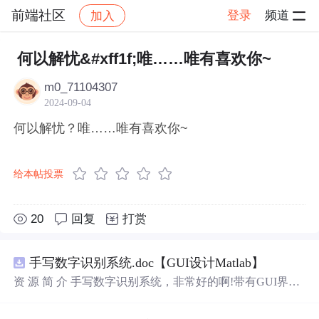
前端社区
登录
频道
加入
帖子详情
社区
前端社区
感慨
何以解忧&#xff1f;唯……唯有喜欢你~
m0_71104307
2024-09-04
何以解忧？唯……唯有喜欢你~
给本帖投票
20
回复
打赏
手写数字识别系统.doc【GUI设计Matlab】
资 源 简 介 手写数字识别系统，非常好的啊!带有GUI界
面，使用方便! 详 情 说 明 用这个手写数字识别系统，你可
以轻松地识别手写数字。这个系统不仅功能强大，而且还