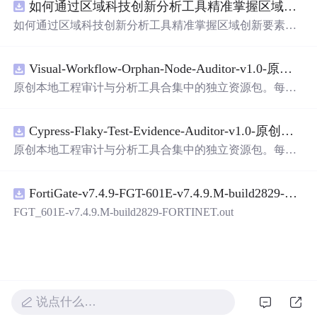
如何通过区域科技创新分析工具精准掌握区域创新要素分布与产业链融合现状？.docx
带有直观的图形用户界面（GUI），非常容易使用。你只
需要将手写数字输入系统，它将立即给出准确的识别结
如何通过区域科技创新分析工具精准掌握区域创新要素分
果。这个系统可以在各种场景中使用，无论是学校、工作
布与产业链融合现状？
还是日常生活，都能为你提供快速和准确的识别服务。它
是一个非常方便和实用的工具，你一定会
喜欢
它的！
Visual-Workflow-Orphan-Node-Auditor-v1.0-原创源码与文档.zip
原创本地工程审计与分析工具合集中的独立资源包。每个
ZIP包含完整源码、3项自动化测试、可复现合成示例、离
线HTML、JSON与SVG报告、1080×720真实运行效果图、
Cypress-Flaky-Test-Evidence-Auditor-v1.0-原创源码与文档.zip
README、运行说明、功能清单、MIT License及原创与授
权声明。解压后进入project目录，执行npm test验证算法，
原创本地工程审计与分析工具合集中的独立资源包。每个
执行npm run report生成报告，也可通过本地静态服务器打
ZIP包含完整源码、3项自动化测试、可复现合成示例、离
开网页。运行时零第三方依赖，不包含热点产品或开源项
线HTML、JSON与SVG报告、1080×720真实运行效果图、
目源码、Logo、官方截图、论文、生产日志或其他受限素
FortiGate-v7.4.9-FGT-601E-v7.4.9.M-build2829-FORTINET.out
README、运行说明、功能清单、MIT License及原创与授
材。适合前端开发、AI应用工程、测试审计和课程实践。
权声明。解压后进入project目录，执行npm test验证算法，
FGT_601E-v7.4.9.M-build2829-FORTINET.out
执行npm run report生成报告，也可通过本地静态服务器打
开网页。运行时零第三方依赖，不包含热点产品或开源项
目源码、Logo、官方截图、论文、生产日志或其他受限素
材。适合前端开发、AI应用工程、测试审计和课程实践。
说点什么…