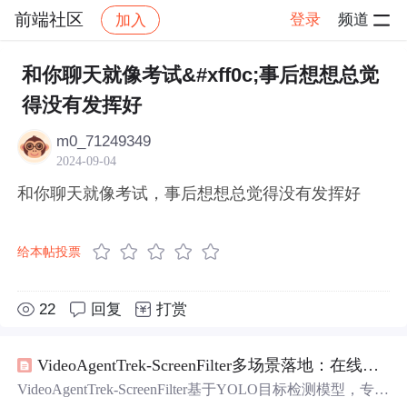
前端社区
登录
频道
加入
帖子详情
社区
前端社区
感慨
和你聊天就像考试&#xff0c;事后想想总觉
得没有发挥好
m0_71249349
2024-09-04
和你聊天就像考试，事后想想总觉得没有发挥好
给本帖投票
22
回复
打赏
VideoAgentTrek-ScreenFilter多场景落地：在线
考试
VideoAgentTrek-ScreenFilter基于YOLO目标检测模型，专用