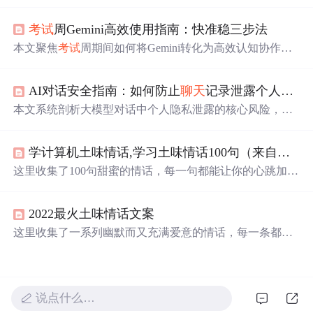
于在线
考试
监控中的异常屏幕切换行为识别。支持图片瞬
时检测与视频连续分析，可精准定位浏览器、
聊天
软件等
考试
周Gemini高效使用指南：快准稳三步法
非授权应用窗口，并输出结构化JSON结果。具备低延迟、
高召回特性，适配
考试
监考、企业信息安全、远程支持等
本文聚焦
考试
周期间如何将Gemini转化为高效认知协作
多场景屏幕内容理解需求。
者，提出‘快准稳’三步法：通过任务切片替代模糊提问、
锁定输入源与定义输出靶心以提升响应精度、设定物理边
AI对话安全指南：如何防止
聊天
记录泄露个人隐私
界保障结果可用性。重点覆盖教材精读、论文段落生成、
文献综述结构化、PPT视觉转化等高频场景，并强调Gemin
本文系统剖析大模型对话中个人隐私泄露的核心风险，指
i适用于信息萃取与结构缝合类机械脑力劳动，而非原创判
出风险主要源于合法合规的数据流转、上下文记忆导致的
断。所有技巧均基于真实教学实践验证，兼顾效率、学术
持续暴露，以及模糊表达在大模型语义推理下的失效。提
合规性与AI痕迹规避。
学计算机土味情话,学习土味情话100句（来自网络）
出实操性四层防护体系：对话前三问自检、敏感信息替代
表达、平台级隐私开关配置（覆盖ChatGPT/Claude/Kim
这里收集了100句甜蜜的情话，每一句都能让你的心跳加
i）、个人AI对话日志习惯。强调风险防控关键在于主动设
速，无论是表白还是日常撒糖，
总
有适合你的那一款。
置而非
事后
删除，并破除国产AI即安全、无姓名即匿名等
常见误区。
2022最火土味情话文案
这里收集了一系列幽默而又充满爱意的情话，每一条都能
让你的心上人感受到你的深情与创意。从轻松俏皮到浪漫
温馨，
总
有一款适合你。
说点什么…