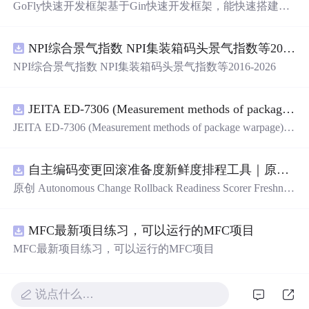
GoFly快速开发框架基于Gin快速开发框架，能快速搭建应
用、框架底层完善、丰富代码仓插件、快速开发数据大
屏、物联网平台、OA流程审批、工作流引擎、商城、微信
NPI综合景气指数 NPI集装箱码头景气指数等2016-2026
管理后台等。api文档管理并一键生成api接口代码，一键生
成 CRUD前后端代码丰富组件，基于 Gin和 Vue3的Arco D
NPI综合景气指数 NPI集装箱码头景气指数等2016-2026
esign的快速后台开发框架，基于JWT接口验证和Auth验证
的权限管理系统,附件管理系统，天生支持saas架构。本着
大道至简思想，接口单层设计，开发简单，极易上手、代
JEITA ED-7306 (Measurement methods of package warpage).pdf
码可读性和可维护性好、得益于Go优秀性能框架性能和并
JEITA ED-7306 (Measurement methods of package warpage).p
发都很优秀、需要硬件资源很小。
df
自主编码变更回滚准备度新鲜度排程工具｜原创源码+测试+离线报告
原创 Autonomous Change Rollback Readiness Scorer Freshnes
s Schedule 工具：围绕“根据提交边界、迁移影响、测试覆
盖、特性开关、备份和人工接管入口评估自主变更回滚准
MFC最新项目练习，可以运行的MFC项目
备度”的结果，按风险、变化速度、证据有效期和负责人安
排周期复核；本地网页、JSON/HTML/SVG报告、测试与
MFC最新项目练习，可以运行的MFC项目
示例。压缩包包含完整源码、3项自动化测试、可复现示
例、HTML/JSON/SVG离线报告、1080×720运行效果图、
README、运行说明、MIT License及原创授权声明。适合
说点什么…
开发者进行工程预检、质量审查和交付复核；Node.js 18