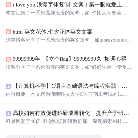
i love you 浪漫字体复制_文案 I 第一眼就爱上的句子
本文汇集了一系列温馨浪漫的短句，如“你比人间更美
好”、“星河滚烫，你是人间理想”，旨在传递积极的情感与
美好的祝愿。
html 英文花体,七夕花体英文文案
这篇博客分享了一系列浪漫的英文短句，如ɪʜᴏᴘᴇʏᴏᴜɪʜᴏᴘᴇʏ
ᴏᴜᴀʀᴇʜᴇʀᴇғᴏʀᴍᴇ.和ʏ
ᵒ
ᵘ
ᵃ
ʳ
ᵉ
ᵃ
ˢ
ʷ
ᵃ
ʳ
ᵐ
ᵃ
ˢ
ᵗ
ʰ
ᵉ
ˢ
ᵘ
$n
ˢ
ᵉ
$t
ᵍ
$l$o𝐰.表达了对
爱人的深深眷恋。这些句子适合用于表达情感，或者作为
99999999年_【立个flag】99999999久_拓词心得
社交媒体上的文案。文章结尾提醒读者将作者设为星标，
不错过每期更新。
博客分享了一系列浪漫的英文文案，如“好好生活，慢慢相
遇”“环游遍了整个星系，找不到比你更亮的星星”等，表达
了对生活、爱情的美好期许。
【计算机科学】C语言基础语法与编程实践：湖南科技大学期末考试核心知识点解析
内容概要：本文档为湖南科技大学C语言期末考试的试题
库，主要包含多套选择题，涵盖C语言的基础知识点，如
基本数据类型、运算符与表达式、控制结构（if、switch、
高校如何有效促进科研成果转化，提升产学研合作效率？.docx
循环）、数组、字符串处理、函数定义与调用、指针初步
等内容。题目形式为单项选择题，每道题后附有正确答
科易网基于40亿+科创知识图谱数据库，深度探索AI技术
案，旨在帮助学生巩固C语言语法和程序逻辑理解，提升
在技术转移、成果转化、技术经纪、知识产权、产业创
编程实践能力。; 适合人群：适用于高等院校计算机相关专
新、科技招商等垂直领域的多样化应用场景，研究科技创