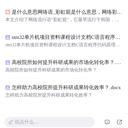
在IT技术领域不断探索的精神。作者提到无论面临多大的
困难（如深渊），都视之为前进的动力，期待在黑暗中找
是什么意思网络语_彩虹屁是什么意思，网络彩虹屁夸人语录大全，彩虹屁是什么梗...
到属于自己的
星辰
（技术创新）。文章鼓励勇往直前，即
使在生命的晚年也要燃烧激情，洞悉技术世界的万物。
本文介绍了网络流行语“彩虹屁”，它最早流行于韩国，原
指花式吹捧偶像，现形容特别会夸人，也是恋爱男女的必
备技能。还整理了一波“彩虹屁”文案供大家参考。
stm32单片机项目资料课程设计文档C语言程序代码原理图电路PCB实例悬挂运动控制系统论文资料
stm32单片机项目资料课程设计文档C语言程序代码原理图
电路PCB实例悬挂运动控制系统论文资料
高校院所如何提升科研成果的市场化转化率？.docx
高校院所如何提升科研成果的市场化转化率？
怎样助力高校院所提升科研成果转化效率？.docx
怎样助力高校院所提升科研成果转化效率？
说点什么…