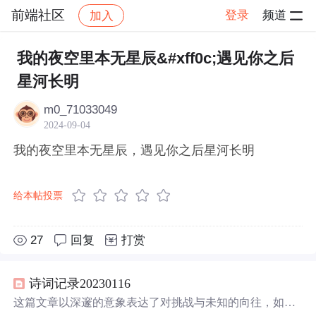
前端社区
登录
频道
加入
帖子详情
社区
前端社区
感慨
我的夜空里本无星辰&#xff0c;遇见你之后
星河长明
m0_71033049
2024-09-04
我的夜空里本无星辰，遇见你之后星河长明
给本帖投票
27
回复
打赏
诗词记录20230116
这篇文章以深邃的意象表达了对挑战与未知的向往，如同