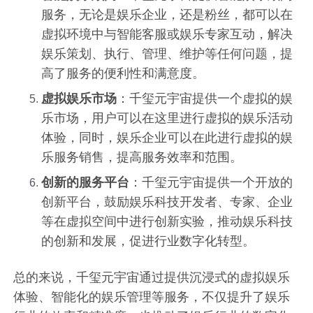
服务，无论是娱乐企业，还是粉丝，都可以在
虚拟环境中与智能客服或娱乐专家互动，解决
娱乐策划、执行、管理、维护等任何问题，提
高了服务的便利性和满意度。
虚拟娱乐市场
：千玺元宇宙提供一个虚拟的娱
乐市场，用户可以在这里进行虚拟的娱乐活动
体验，同时，娱乐企业可以在此进行虚拟的娱
乐服务销售，提高服务效率和范围。
创新的服务平台
：千玺元宇宙提供一个开放的
创新平台，鼓励娱乐科技开发者、专家、企业
等在虚拟空间中进行创新实验，推动娱乐科技
的创新和发展，促进行业数字化转型。
总的来说，千玺元宇宙通过提供沉浸式的虚拟娱乐
体验、智能化的娱乐管理等服务，不仅提升了娱乐