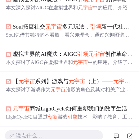
本文深入探讨AIGC在虚拟世界和
元宇宙
中的应用。介绍了
元宇宙
与虚拟世界的概念和构建要素，阐述AIGC在生成虚
拟世界环境、角色、物品等方面的应用，还提及相关技术
Soul拓展社交
元宇宙
多元玩法，
引领
新一代社交革命
实现，如GANs、NLP等，最后分析了AIGC与
元宇宙
的未
来趋势，包括个性化体验和动态世界。
Soul凭借其独特的不看脸，看兴趣理念，通过兴趣图谱和
虚拟化身
创新
，打造沉浸式社交体验。NAWA
引擎
提升用
户互动，
元宇宙
经济体系的构建让社交更具活力。Soul以
虚拟世界的AI魔法：AIGC
引领
元宇宙
创作革命_open world aigc
共情、共享、共建、共生为核心，
引领
新一代社交革命。
本文探讨了AIGC在虚拟世界和
元宇宙
中的应用。介绍了
元
宇宙
和虚拟世界的概念与构建，阐述AIGC在生成虚拟环
境、角色、物品等方面的应用，以及生成式对抗网络、自
【
元宇宙
系列】游戏与
元宇宙
（上）——
元宇宙
的
然语言处理、计算机视觉与物理
引擎
等技术实现。还提及
AIGC与
元宇宙
的未来趋势，最后提供AI大模型学习福利。
本文探讨了游戏作为
元宇宙
雏形的角色及其对相关产业的
影响。通过对比工业革命中的棉花产业，分析了游戏产业
的特点，包括其庞大的市场规模、无上限的消费需求、长
元宇宙
商城LightCycle如何重塑我们的数字生活
产业链以及对技术
创新
的强大推动力。特别提到了Roblox
等游戏在虚拟身份、经济系统等方面的表现。
LightCycle项目通过
创新
游戏
引擎
技术，影响了教育、工
作、
娱乐
和社交领域，重塑了数字化时代的用户体验，预
示着未来更加互联、互动的个性化数字生活。
说点什么…