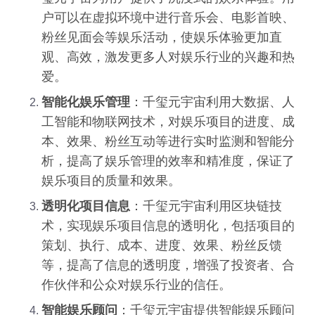
户可以在虚拟环境中进行音乐会、电影首映、
粉丝见面会等娱乐活动，使娱乐体验更加直
观、高效，激发更多人对娱乐行业的兴趣和热
爱。
智能化娱乐管理
：千玺元宇宙利用大数据、人
工智能和物联网技术，对娱乐项目的进度、成
本、效果、粉丝互动等进行实时监测和智能分
析，提高了娱乐管理的效率和精准度，保证了
娱乐项目的质量和效果。
透明化项目信息
：千玺元宇宙利用区块链技
术，实现娱乐项目信息的透明化，包括项目的
策划、执行、成本、进度、效果、粉丝反馈
等，提高了信息的透明度，增强了投资者、合
作伙伴和公众对娱乐行业的信任。
智能娱乐顾问
：千玺元宇宙提供智能娱乐顾问