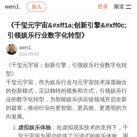
wen1.
登录
频道
加入
帖子详情
社区
wen1.
交流讨论
《千玺元宇宙&#xff1a;创新引擎&#xff0c;
引领娱乐行业数字化转型》
wen1.
2024-09-05
《千玺元宇宙：创新引擎，引领娱乐行业数字化转
型》
千玺元宇宙，作为娱乐行业与元宇宙技术深度融合
的创新模式，正以独特的视角和方式，引领娱乐行
业的数字化转型，为智能娱乐供应链领域开启全新
的篇章，推动行业向更智能、更高效、更透明的方
向发展。
虚拟娱乐体验
：在虚拟现实技术的支持下，千
玺元宇宙为用户提供了沉浸式的娱乐体验。用