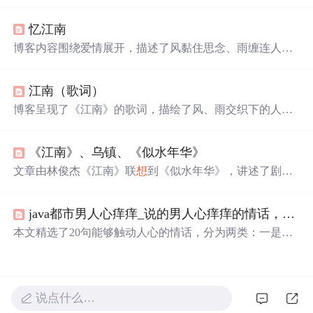
2.rm等，还呈现了一段歌词，歌词围绕爱情展开，表达了
对爱情的感悟，如相爱并非
善变
，心碎后才懂爱情等。
忆江南
博客内容围绕爱情展开，描述了风黏住思念、雨缠连人
间，表达了缘分与爱情的甜蜜。还提及不懂爱恨情愁的人
们对爱情的认知，如以为相爱
善变
、殉情是古老传言，最
江南（歌词）
后在江南烟雨中心碎才懂离愁之痛。
博客呈现了《江南》的歌词，描绘了风、雨交织下的人间
思念与缘分，表达了相爱时对永恒的期许，以及面对离愁
的心痛，展现出爱情的美好与无奈。
《江南》、乌镇、《似水年华》
文章由林俊杰《江南》联
想
到《似水年华》，讲述了剧中
文和英在乌镇的爱情故事。他们相爱却因现实错过，画面
在乌镇与台北切换，预示梦境与现实差距。因这部剧，乌
java都市男人心痒痒_说的男人心痒痒的情话，打动男人的心话十句话
镇变得不同，让人
想
感受剧中的纯洁爱情。
本文精选了20句能够触动人心的情话，分为两类：一是能
让男士心动的情话，二是能深入心灵的话语。这些话语既
浪漫又温馨，适合用来表达对另一半的爱意。
说点什么…