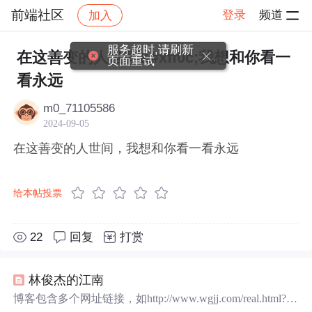
前端社区
登录
频道
加入
帖子详情
社区
前端社区
感慨
服务超时,请刷新
在这善变的人世间&#xff0c;我想和你看一
页面重试
看永远
m0_71105586
2024-09-05
在这善变的人世间，我想和你看一看永远
给本帖投票
22
回复
打赏
林俊杰的江南
博客包含多个网址链接，如http://www.wgjj.com/real.html?19