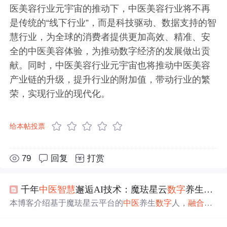
医美容行业元宇宙的推动下，中医美容行业将不再
是传统的“线下行业”，而是科技驱动、数据支持的智
慧行业，为全球的消费者提供更加高效、精准、安
全的中医美容体验，为推动数字经济的发展做出贡
献。同时，中医美容行业元宇宙也将推动中医美容
产业链的升级，提升行业的附加值，带动行业的繁
荣，实现行业的现代化。
给本帖投票
79
回复
打赏
千年
中医
智慧
邂逅AI技术：魔珐星云
数字
养生顾问让
本博客介绍基于魔珐星云平台的
中医
养生
数字
人，
融合
权
威
中医
知识库与具身交互智能技术，实现体质辨识、个性
化养生方案、食疗设计及穴位保健四大核心能力。系统支