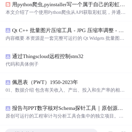
用python爬虫,pyinstaller写一个属于自己的彩虹屁生成器！（链接在文末自取）
本文介绍了一个使用Python爬虫从API获取彩虹屁，并通过
tkinter模块创建GUI的彩虹屁生成器。该程序经pyinstaller打
包后，可在无Python环境下运行。
Qt C++ 批量图片压缩工具 - JPG 压缩率调整 - 批量修改分辨率 - 本地图片批处理（源码）
内容概要 本资源是一套完整可运行的 Qt Widgets 批量图片
压缩桌面工具源码，基于 Qt5/C++ 从零开发，专为初学者
设计，分步实现图片批量处理全套功能。工具支持多选单
通过Thingscloud远程控制stm32
张图片、直接读取整个文件夹内所有 JPG/PNG 图像，可自
定义输出图片分辨率、调节 JPG0~100 区间压缩质量，自
代码和具体例子
带锁定宽高比防拉伸变形功能；批量处理完成后自动统计
每张图片压缩前后文件体积，计算整体压缩缩小比例，直
观展示压缩效果。 适用人群 Qt/C++ 零基础初学者，学习
佩恩表（PWT）1950-2023年
QImage 图像绘图、文件目录遍历、UI 交互开发； 需要本
01、数据介绍 包含有关收入、产出、投入和生产率的相对
地批量处理图片的办公、设计、自媒体从业者； 想要学习
水平信息，涵盖1950-2023年各国GDP、汇率、TFP、CPI
图片缩放、JPG 压缩、本地文件 IO、进度条交互的开发学
指数、人口、人力资本等多项数据，整理的PWT 11.0中文
习者。 使用场景 自媒体批量压缩配图，降低图片体积节省
报告与PPT数字核对Schema探针工具｜原创源码+测试+离线报告
翻译使用
说
明，英文原版使用
说
明。 数据名称：佩恩表
上传流量； 摄影、设计批量统一图片尺寸，批量轻量化相
（PWT） 数据年份：1950-2023年
原创可运行的工程审计与分析工具合集中的独立项目。每
册图片； 程序开发学习：QFileDialog 文件选择、QDir 文
个压缩包包含完整 Node.js、HTML、CSS、JavaScript 源
件夹遍历、QImage 缩放保存、QSlider 参数联动、批量循
码，内置合成示例、3 项自动化验收、离线 HTML/JSON/S
环界面防卡顿、文件大小格式化转换全套 Qt 图像开发实战