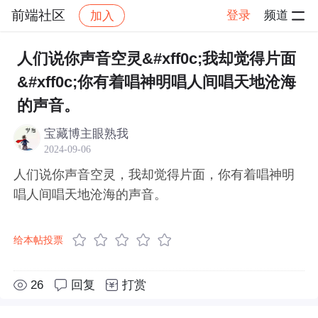
前端社区
登录
频道
加入
帖子详情
社区
前端社区
感慨
人们说你声音空灵&#xff0c;我却觉得片面
&#xff0c;你有着唱神明唱人间唱天地沧海
的声音。
宝藏博主眼熟我
2024-09-06
人们说你声音空灵，我却觉得片面，你有着唱神明
唱人间唱天地沧海的声音。
给本帖投票
26
回复
打赏