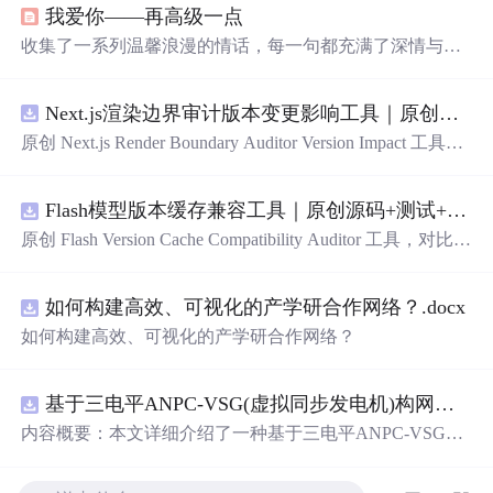
我爱你——再高级一点
收集了一系列温馨浪漫的情话，每一句都充满了深情与爱
意，适合用来表达对心爱之人的感情。
Next.js渲染边界审计版本变更影响工具｜原创源码+测试+离线报告
原创 Next.js Render Boundary Auditor Version Impact 工具，
围绕“建立服务端组件、客户端组件、数据获取、缓存和交
互边界图，识别错误跨界依赖”的结果，对比两个版本的输
Flash模型版本缓存兼容工具｜原创源码+测试+离线报告
入约定、规则参数、结果结构和
风
险项，识别变更影响。
压缩包包含完整源码、3 项自动化测试、可复现合成示
原创 Flash Version Cache Compatibility Auditor 工具，对比两
例、离线 HTML/JSON/SVG 报告、1080×720 真实运行效
个Flash模型版本的前缀规范、缓存键、Tokenizer、命中率
果图、README、运行说明、功能清单、MIT License 及
和重建成本。压缩包包含完整源码、3 项自动化测试、可
原创与授权声明。运行时零第三方依赖，不包含热点产品
如何构建高效、可视化的产学研合作网络？.docx
复现合成示例、离线 HTML/JSON/SVG 报告、1080×720
或开源项目源码、Logo、官方截图、论文、生产日志或其
真实运行效果图、README、运行说明、功能清单、MIT
如何构建高效、可视化的产学研合作网络？
他受限素材。
License 及原创与授权声明。运行时零第三方依赖，不包含
热点产品或开源项目源码、Logo、官方截图、论文、生产
日志或其他受限素材。
基于三电平ANPC-VSG(虚拟同步发电机)构网型逆变器控制+双闭环+中点电位平衡控制
内容概要：本文详细介绍了一种基于三电平ANPC-VSG
（虚拟同步发电机）构网型逆变器的复合控制策略，聚焦
于双闭环控制与中点电位平衡控制的实现，适用于光伏储