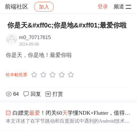
前端社区
登录
频道
加入
帖子详情
社区
前端社区
感慨
你是天&#xff0c;你是地&#xff01;最爱你啦
m0_70717615
2024-09-06
你是天，你是地！最爱你啦
给本帖投票
64
回复
打赏
白嫖党
最爱
！闭关60
天
学懂NDK+Flutter，值得收藏！
本文详述了在字节跳动和百度面试中遇到的Android技术问
题，涵盖NDK、Flutter、Java内存模型、线程安全、数据
库、网络协议等核心知识点，并分享了Android开发的进阶