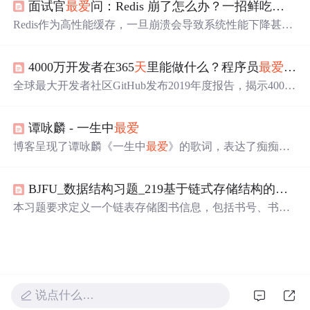
面试官
最爱
问：Redis 崩了怎么办？一招鲜吃遍
天
！
学习资源和面试必备技巧。
Redis作为高性能缓存，一旦崩溃会导致系统性能下降甚至
瘫痪。本文深入分析了Redis崩溃的原因，并提供了一种有
效的应对策略——熔断降级与本地缓存。通过SpringBoot和
4000万开发者在365
天
里能做什么？程序员
最爱
开源
Sentinel实现快速熔断和请求降级，保障核心服务的稳定运
行。同时，介绍了预防Redis崩溃的三个关键操作，包括内
全球最大开发者社区GitHub发布2019年度报告，揭示4000
存优化、持久化备份和集群化部署。
万开发者在过去一年的活动成果，包括新加入的1000万开
发者，4400万个新建仓库，以及JavaScript、Python等编程
谭咏麟 - 一生中
最爱
语言的流行趋势。
博客呈现了谭咏麟《一生中
最爱
》的歌词，表达了痴痴等
待一生中
最爱
的情感，有对爱情的渴望、无奈，如‘如果痴
痴的等某日终于可等到一生中
最爱
’，还有不敢表达爱意等
BJFU_数据结构习题_219基于链式存储结构的图书信息表的
复杂情绪。
本习题要求定义一个链表存储图书信息，包括书号、书名
和价格。根据输入的图书数据创建链表，并根据指定书名
查找
最爱
图书，输出相关信息。如果找不到对应书名的图
书，则提示‘抱歉，没有你的
最爱
！’
说点什么…