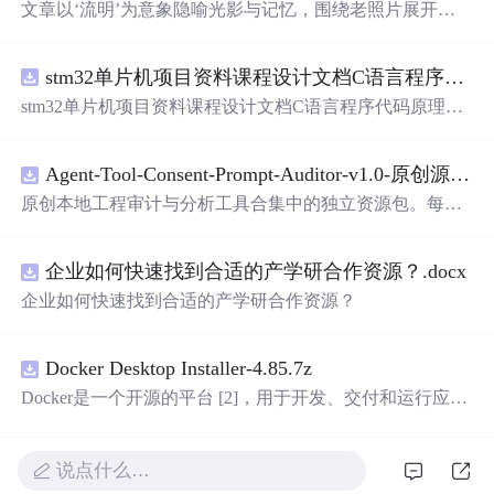
文章以‘流明’为意象隐喻光影与记忆，围绕老照片展开对
时间流逝的哲思，重点叙述父母老去、师生关系、朋友陪
伴三类人际关系在岁月中的变迁。文中强调摄影作为记录
stm32单片机项目资料课程设计文档C语言程序代码原理图电路PCB实例五种PWM反馈控制模式研究
手段对保存家庭记忆（如全家福）的重要价值，并探讨时
间对容颜、关系与成长的塑造作用。信息技术层面聚焦图
stm32单片机项目资料课程设计文档C语言程序代码原理图
像留存、数字记忆载体及视觉叙事。
电路PCB实例五种PWM反馈控制模式研究
Agent-Tool-Consent-Prompt-Auditor-v1.0-原创源码与文档.zip
原创本地工程审计与分析工具合集中的独立资源包。每个
ZIP包含完整源码、3项自动化测试、可复现合成示例、离
线HTML、JSON与SVG报告、1080×720真实运行效果图、
企业如何快速找到合适的产学研合作资源？.docx
README、运行说明、功能清单、MIT License及原创与授
权声明。解压后进入project目录，执行npm test验证算法，
企业如何快速找到合适的产学研合作资源？
执行npm run report生成报告，也可通过本地静态服务器打
开网页。运行时零第三方依赖，不包含热点产品或开源项
目源码、Logo、官方截图、论文、生产日志或其他受限素
Docker Desktop Installer-4.85.7z
材。适合前端开发、AI应用工程、测试审计和课程实践。
Docker是一个开源的平台 [2]，用于开发、交付和运行应用
程序。它能够在Windows，macOS，Linux计算机上运行，
并将某一应用程序及其依赖项打包至一个容器中，这些容
器可以在任何支持Docker的环境中运行
说点什么…