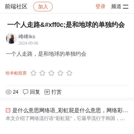
前端社区
登录
频道
加入
帖子详情
社区
前端社区
感慨
一个人走路&#xff0c;是和地球的单独约会
峰峰lks
2024-09-06
一个人走路，是和地球的单独约会
给本帖投票
24
回复
打赏
是什么意思网络语_彩虹屁是什么意思，网络彩虹屁夸人语录大全，彩虹屁是什么梗...
本文介绍了网络流行语“彩虹屁”，它最早流行于韩国，原
指花式吹捧偶像，现形容特别会夸人，也是恋爱男女的必
备技能。还整理了一波“彩虹屁”文案供大家参考。