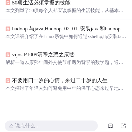
50项生活必须掌握的技能
本文列举了50项每个人都应该掌握的生活技能，从基本的
生存技能如生火、急救到现代社会所需的电脑操作、时间
管理和人际交往等。这些实用技能不仅有助于提升个人独
hadoop 与java,Hadoop_02_01_安装java和hadoop
立能力，还能在关键时刻发挥重要作用。
本文详细介绍了在Linux系统中如何通过xshell或ftp安装Java
和Hadoop。首先，将安装包上传到指定目录，然后查询并
卸载已安装的旧版JDK。接着，解压Java和Hadoop的tar.gz
vijos P1009清帝之惑之康熙
文件，并配置相应的环境变量。通过source命令使配置生效
后，可以通过java-version和hadoop-version命令检查安装是
解析一道以康熙年间外交使节相遇为背景的数学题，通过
否成功。最后，文章提到了Hadoop的重要目录结构，如bi
化简问题、建立方程、运用扩展欧几里得算法，最终求解
n、etc、lib、sbin和share目录。
两人相遇所需的天数。
不要用四十岁的心情，来过二十岁的人生
本文探讨了年轻人如何避免用中年的保守心态来过早地规
范自己的生活。作者鼓励大家珍惜青春，勇于尝试新鲜事
物，享受恋爱、旅行等美好时光，而不是过度规划未来。
说点什么…