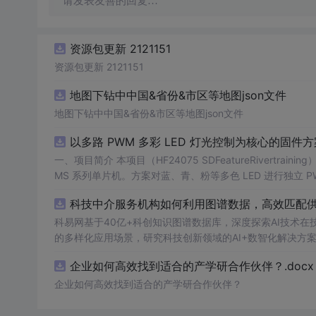
请发表友善的回复…
资源包更新 2121151
资源包更新 2121151
地图下钻中中国&省份&市区等地图json文件
地图下钻中中国&省份&市区等地图json文件
以多路 PWM 多彩 LED 灯光控制为核心的固件方案
一、项目简介 本项目（HF24075 SDFeatureRivertraining）是一套以多路 PWM 多彩 LED 灯光控制为核心的固件方案，基于 PADAUK P
MS 系列单片机。方案对蓝、青、粉等多色 LED 进行独立
交互。其 PWM 调光结构清晰，是学习单片机 PWM、色彩混合与灯光算法的理想范例。 核心应用场
科技中介服务机构如何利用图谱数据，高效匹配供需
WM 调光与色彩混合学习 3. 电子类课程设计 / 毕业设计 4. 灯光艺术与 DIY 项目 适配使用场景：学习练手、毕业设计、课程设计、创业售
卖、实操实训，突出实用性与可落地性。 二、硬件核心配置 · 主控芯片：PADAUK（应广科技）PMS 系列 8 位 OTP 单片机 · 外接外设：
科易网基于40亿+科创知识图谱数据库，深度探索AI技术
- 多色 LED 灯组（蓝 / 青 / 粉等多路独立 PWM） - 轻触按键（模式切换） - 传感器（交互触发） · 操控设备： - 机身实体按键操控 三、
的多样化应用场景，研究科技创新领域的AI+数智化解决方
核心功能介绍 1. 多路独立 PWM 调光：蓝、青、粉等 LED 各自独立占空比控制，实现精准亮度； 2. 呼吸 / 渐变 / 流水效果：通过 PWM
企业如何高效找到适合的产学研合作伙伴？.docx
变化曲线营造丰富灯光律动； 3. 按键切换模式：轻触在多种灯效间循环切换； 4. 传感器交互：外部传感信号触发或联动灯光变化； 5. 低
功耗设计：闲置进入低功耗，按需唤醒。 6. 参数可配：亮灭周期、渐变速度等可调，便于定制。 四、项目优势与亮点 · 灯光细腻：多路独
企业如何高效找到适合的产学研合作伙伴？
立 PWM，效果远胜简单开关灯。 · 算法清晰：呼吸 / 渐变实现简洁，易于理解与移植。 · 扩展性强：可轻松增加颜色与模式，适配各类灯
饰。 ·