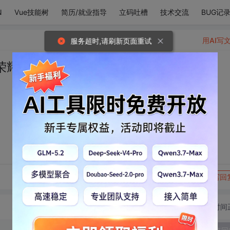
N
Vue技能树
简历/就业指导
立码吐槽
技术交流
BUG记
用AI写
服务超时,请刷新页面重试
荣耀，即是我的光芒。
。
转发到动态
举报
写回
切换为时间