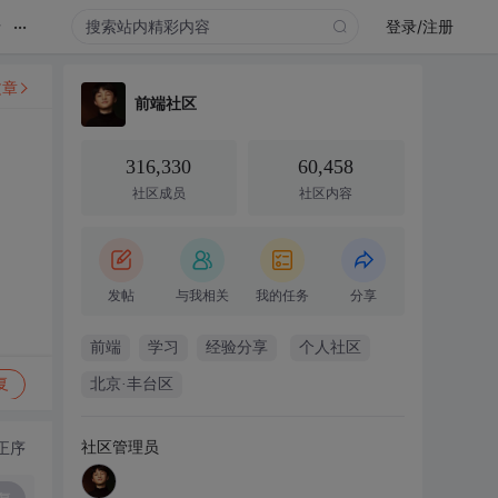
...
录
登录/注册
文章
前端社区
316,330
60,458
社区成员
社区内容
发帖
与我相关
我的任务
分享
前端
学习
经验分享
个人社区
复
北京·丰台区
社区管理员
正序