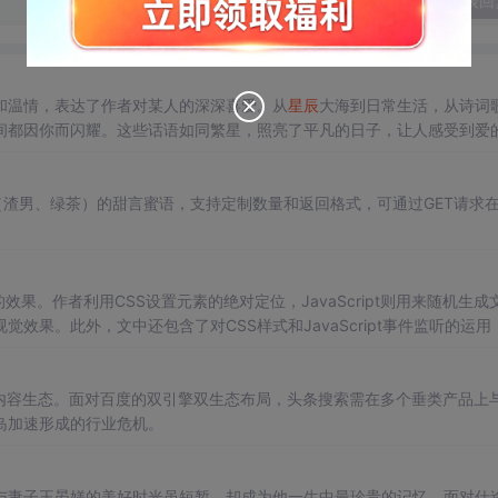
发表回
和温情，表达了作者对某人的深深喜爱。从
星辰
大海到日常生活，从诗词
间都因你而闪耀。这些话语如同繁星，照亮了平凡的日子，让人感受到爱
同风格（渣男、绿茶）的甜言蜜语，支持定制数量和返回格式，可通过GET请求
动的效果。作者利用CSS设置元素的绝对定位，JavaScript则用来随机生成
果。此外，文中还包含了对CSS样式和JavaScript事件监听的运用
内容生态。面对百度的双引擎双生态布局，头条搜索需在多个垂类产品上
岛加速形成的行业危机。
与妻子王晏媄的美好时光虽短暂，却成为他一生中最珍贵的记忆。面对仕