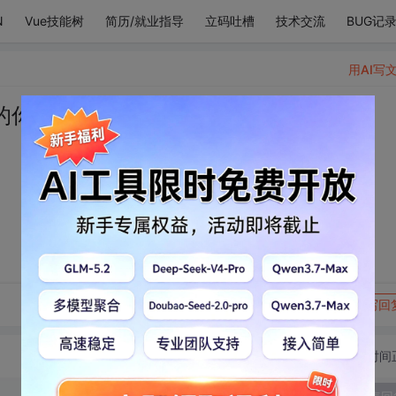
N
Vue技能树
简历/就业指导
立码吐槽
技术交流
BUG记
用AI写
的你。
转发到动态
举报
写回
切换为时间