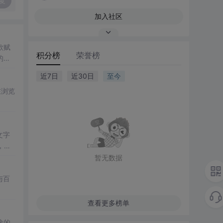
复
加入社区
歌赋
积分榜
荣誉榜
的力
近7日
近30日
至今
在浏览
文字
，增
暂无数据
与百
查看更多榜单
途的