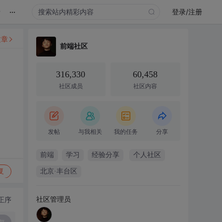
...
录
登录/注册
文章
前端社区
316,330
60,458
社区成员
社区内容
发帖
与我相关
我的任务
分享
前端
学习
经验分享
个人社区
复
北京·丰台区
社区管理员
正序