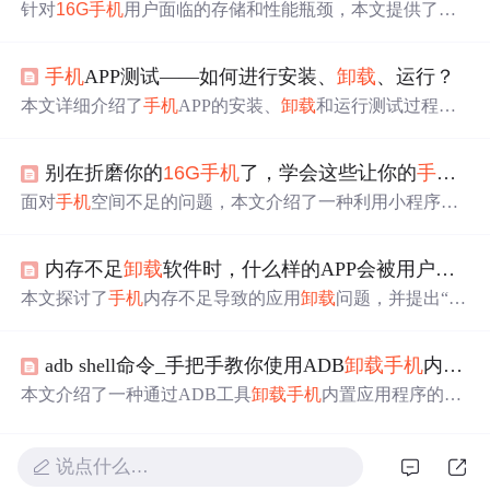
针对
16G
手机
用户面临的存储和性能瓶颈，本文提供了一
系列实用技巧，包括调整过渡动画缩放、管理APP后台运
行、关闭体验改进计划、启用高性能模式及自动清理垃圾
手机
APP测试——如何进行安装、
卸载
、运行？
等，帮助用户优化
手机
性能。
本文详细介绍了
手机
APP的安装、
卸载
和运行测试过程，
涉及功能性、兼容性、空间管理、网络环境等多个方面，
旨在确保用户体验和软件质量。,
别在折磨你的
16G
手机
了，学会这些让你的
手机
大
面对
手机
空间不足的问题，本文介绍了一种利用小程序替
代传统APP的方法，以释放
手机
内存。小程序无需下载，
占用空间小，提供了如腾讯地图、58同城、微博等实用服
内存不足
卸载
软件时，什么样的APP会被用户
留下
务。通过使用小程序，不仅能够解决
手机
存储空间紧张的
问题，还能享受便捷的服务。
本文探讨了
手机
内存不足导致的应用
卸载
问题，并提出“连
接”是提高用户
卸载
成本的关键因素。通过让用户在应用中
留下
个性化痕迹可以有效降低
卸载
率。
adb shell命令_手把手教你使用ADB
卸载
手机
内置App软件 ！！！
本文介绍了一种通过ADB工具
卸载
手机
内置应用程序的方
法，包括准备工具、操作步骤及注意事项等内容。
说点什么…