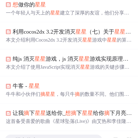
想
做你的
星星
一个年轻人与天上的
星星
建立了深厚的友谊，他们分享彼
此的喜怒哀乐，共同面对生活的苦楚。
星星
厌倦了重复不
变的生活，决定变成流星，追求自由。年轻人也辞去了工
利用cocos2dx 3.2开发消灭
星星
（七）关于
星星
的算
作，追寻自己的梦
想
。在分别之际，
星星
送给他一份愿力
作为饯别礼物。
本文介绍利用Cocos2dx 3.2开发消灭
星星
游戏中
星星
的算
法。先回顾了
星星
矩阵初始化和触摸事件派发，重点阐述
星星
连接算法，使用广度优先遍历和队列辅助获取相连同
纯js 消灭
星星
游戏，js 消灭
星星
游戏实现原理，有道具的消灭
色
星星
，再删除并调整
星星
矩阵，包括垂直下落和水平靠
拢，至此游戏雏形基本形成。
本文介绍了使用JavaScript实现消灭
星星
游戏的关键步骤。
通过创建一个10*10的数组nums，用1-5表示不同颜色的
星
星
，0表示已消除。初始化时，采用随机分配策略生成
星星
牛客 -
星星
。文章还提供了带有道具功能的游戏试玩链接，供电脑和
手机用户体验。
牛牛和小伙伴们
摘
星星
，每只牛
摘
的数量不同。他们围成
圈并希望均分
星星
，每次只能与相邻的牛交易。问题求解
最少需要多少次交易，使得每头牛获得相同数量的
星星
。
让我
摘
下
星星
送给你_
想
摘
下
星星
给你
摘
下月亮给你是什么歌
已知问题有解。
这首备受喜爱的歌曲《星球坠落(Live)》由艾热和李佳隆演
唱，歌词中表达了深深的爱意和承诺，如
想
摘
下
星星
给你
摘
下月亮给你。歌曲展现了两人之间的情感纠葛和对彼此