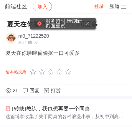
前端社区
登录
频道
加入
帖子详情
社区
前端社区
感慨
服务超时,请刷新
夏天在你脸畔偷偷抿一口可爱多
页面重试
m0_71222520
2024-09-07
夏天在你脸畔偷偷抿一口可爱多
给本帖投票
21
回复
打赏
[转载]教练，我也想再要一个同桌
这篇博客收集了关于同桌的各种浪漫小事，从初中到高
中，包括共同的恶作剧、互相帮助、分享零食、互相鼓励
等，记录了青春时期的纯真友谊和温暖瞬间。