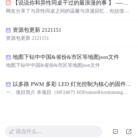
【说说你和异性同桌干过的最浪漫的事 】 ----看到第176楼就突然沉默了....（节选自百度DotA吧）...
网友分享了与异性同桌之间的温馨与浪漫回忆，包括借肩
膀、捂手、一起学习等小事，这些简单却珍贵的记忆构成
了青春的美好片段。
资源包更新 2121151
资源包更新 2121151
地图下钻中中国&省份&市区等地图json文件
地图下钻中中国&省份&市区等地图json文件
以多路 PWM 多彩 LED 灯光控制为核心的固件方案，基于 PADAUK PMS 系列单片机
一、项目简介 本项目（HF24075 SDFeatureRivertraining）
是一套以多路 PWM 多彩 LED 灯光控制为核心的固件方
案，基于 PADAUK PMS 系列单片机。方案对蓝、青、粉
等多色 LED 进行独立 PWM 调光，实现呼吸、渐变、流水
等细腻灯光效果，并支持按键切换与传感器交互。其 PW
M 调光结构清晰，是学习单片机 PWM、色彩混合与灯光
说点什么…
算法的理想范例。 核心应用场景： 1. 氛围灯 / 流水灯产品
开发 2. PWM 调光与色彩混合学习 3. 电子类课程设计 / 毕