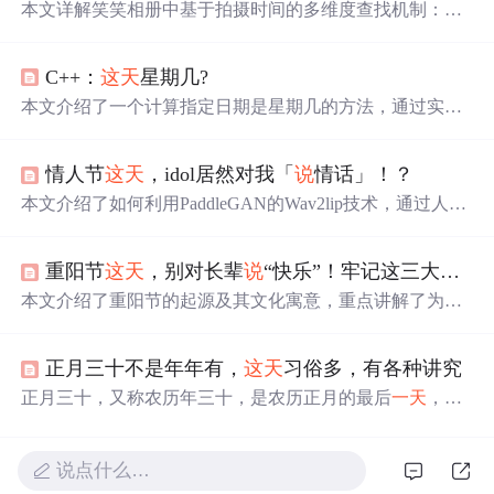
本文详解笑笑相册中基于拍摄时间的多维度查找机制：导
航栏「时间」按年/月/日聚类媒体；「查看
这天
」从单条媒
体快速定位当日内容；「那年今日」聚合历年同月日回
C++：
这天
星期几?
忆；筛选与搜索支持时间条件动态收窄；时区处理统一以
本机时区切分日期，确保库内时间一致性。所有功能均依
本文介绍了一个计算指定日期是星期几的方法，通过实现
赖EXIF/视频元数据中的真实拍摄时间，无效时间归入「时
一个函数whatDay，输入年份和月份，返回该月1号对应的
间未知」。
星期数。文章详细展示了如何利用闰年和平年的特性计算
情人节
这天
，idol居然对我「
说
情话」！？
日期，并提供了完整的代码实现。
本文介绍了如何利用PaddleGAN的Wav2lip技术，通过人脸
图片和音频，轻松制作idol情话视频，实现个性化情人节礼
物，让你成为社交圈的焦点。教程详细讲解了安装过程和
重阳节
这天
，别对长辈
说
“快乐”！牢记这三大习俗两大忌讳，为父母添福纳祥
操作步骤，带你体验唇形合成的魅力。
本文介绍了重阳节的起源及其文化寓意，重点讲解了为何
不宜
说
‘重阳节快乐’，而是应使用‘安康’等更合适的祝福
语。同时梳理了重阳节的三大传统习俗：敬老孝亲、登高
正月三十不是年年有，
这天
习俗多，有各种讲究
赏秋、吃重阳糕和品菊花酒，并提醒注意两大忌讳：避免
不当祝福及不让长辈劳累。文章旨在帮助读者更好地理解
正月三十，又称农历年三十，是农历正月的最后
一天
，其
和传承重阳节的文化内涵。
出现取决于农历正月的天数。这
一天
，人们通过“开财门”
仪式、品尝特定美食如饺子、年糕和鱼肉，以及祭祀祖
先、打扫卫生等习俗，祈求新一年的平安、健康和好运。
说点什么…
这些习俗不仅体现了中国人对时间的敬畏和对自然的顺