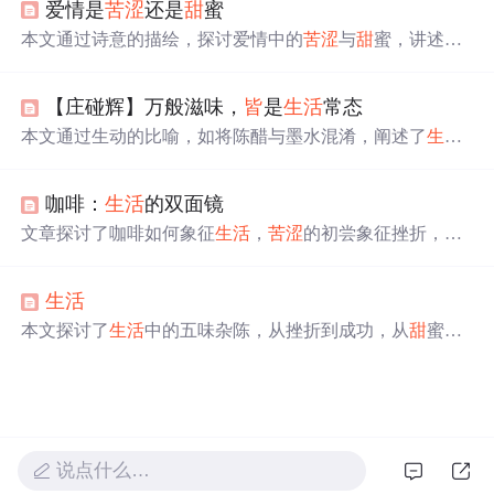
爱情是
苦涩
还是
甜
蜜
迈进。
本文通过诗意的描绘，探讨爱情中的
苦涩
与
甜
蜜，讲述主
人公在寻觅真爱过程中的情感起伏，以及爱情带来的力量
和勇气面对
生活
的挑战。,
【庄碰辉】万般滋味，
皆
是
生活
常态
本文通过生动的比喻，如将陈醋与墨水混淆，阐述了
生活
中的酸
甜
苦辣，强调了无论起点如何，每一步努力都是自
我提升的过程。即使面对
生活
的
苦涩
与无奈，也能品味出
咖啡：
生活
的双面镜
其中的甘
甜
。
文章探讨了咖啡如何象征
生活
，
苦涩
的初尝象征挫折，醇
厚的回味则代表成功。咖啡教导我们在面对困难时保持坚
韧，在喜悦时保持谦逊，体现了
生活
的全貌和真谛。
生活
本文探讨了
生活
中的五味杂陈，从挫折到成功，从
甜
蜜的
成就到
苦涩
的努力，揭示了
生活
作为一所学校的教育价
值，强调了经历困难后的成长与收获。
说点什么…