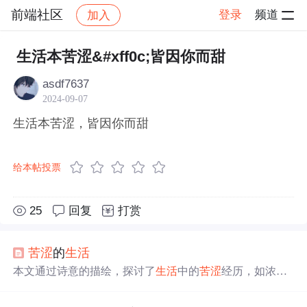
前端社区
登录
频道
加入
帖子详情
社区
前端社区
感慨
生活本苦涩&#xff0c;皆因你而甜
asdf7637
2024-09-07
生活本苦涩，皆因你而甜
给本帖投票
25
回复
打赏
苦涩
的
生活
本文通过诗意的描绘，探讨了
生活
中的
苦涩
经历，如浓茶
般的滋味，以及在其中寻觅的静谧、安逸和坚韧。作者强
调了爱、光和希望的力量，即使面临困难，也坚定地向前