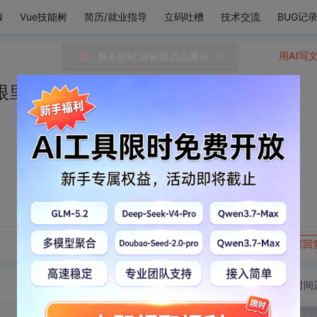
N
Vue技能树
简历/就业指导
立码吐槽
技术交流
BUG记
用AI写
眼里的一点星光。
转发到动态
举报
写回
切换为时间