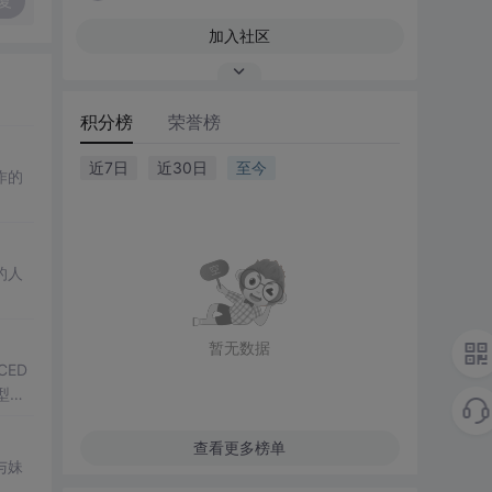
复
加入社区
积分榜
荣誉榜
近7日
近30日
至今
作的
的人
暂无数据
CED
型同
查看更多榜单
与妹