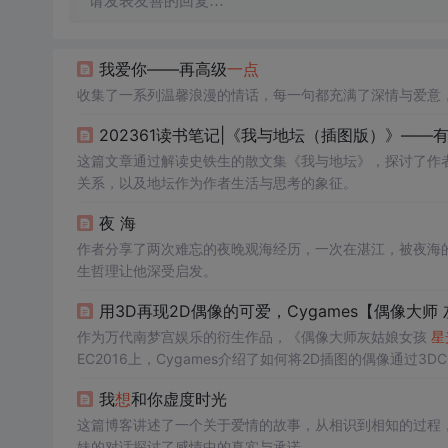
请发表友善的回复…
我爱你——再高级
一点
收集了一系列温馨浪漫的情话，每一句都充满了深情与爱意
202361读书笔记|《我与地坛（插图版）》—
这篇文章通过解读史铁生的散文集《我与地坛》，探讨了作
关系，以及地坛作为作者生活与思考的象征。
夜 海
作者分享了两次难忘的夜晚观海经历，一次在湛江，被夜海
生哲理让他深受启发。
用3D再现2D偶像的可爱，Cygames【偶像大
作为万代南梦宫娱乐的衍生作品，《偶像大师灰姑娘女孩
星
EC2016上，Cygames介绍了如何将2D插图的偶像通
步等方面的技术细节。
我
想
和你虚度时光
这篇博客讲述了一个关于爱情的故事，从相识到相知的过程
妹的对话探讨了感情中的真实与承诺。