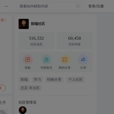
...
录
登录/注册
文章
前端社区
316,332
60,458
社区成员
社区内容
发帖
与我相关
我的任务
分享
前端
学习
经验分享
个人社区
复
北京·丰台区
社区管理员
正序