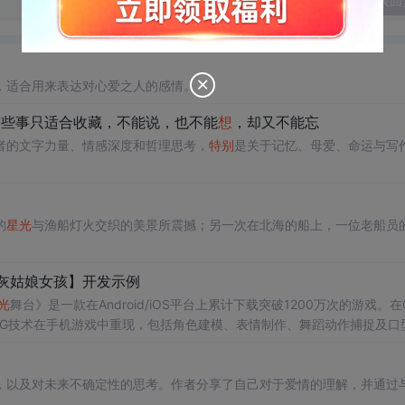
发表回
，适合用来表达对心爱之人的感情。
—有些事只适合收藏，不能说，也不能
想
，却又不能忘
者的文字力量、情感深度和哲理思考，
特别
是关于记忆、母爱、命运与写
的
星光
与渔船灯火交织的美景所震撼；另一次在北海的船上，一位老船员
师 灰姑娘女孩】开发示例
光
舞台》是一款在Android/iOS平台上累计下载突破1200万次的游戏。在
过3DCG技术在手机游戏中重现，包括角色建模、表情制作、舞蹈动作捕捉及口
，以及对未来不确定性的思考。作者分享了自己对于爱情的理解，并通过