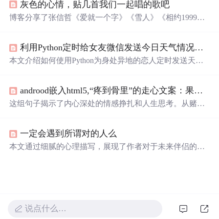
灰色的心情，贴几首我们一起唱的歌吧
博客分享了张信哲《爱就一个字》《雪人》《相约1999》
三首歌曲的歌词。《爱就一个字》表达深情守护，《雪
人》充满等待与无奈，《相约1999》是对爱情的期许，每
利用Python定时给女友微信发送今日天气情况，异地恋维护感情神器
首歌背后都有美丽故事。
本文介绍如何使用Python为身处异地的恋人定时发送天气
预报，减少因天气变化带来的不适，通过爬取天气信息、
处理数据并定时发送，展现编程在生活中的实用价值。
androod嵌入html5,“疼到骨里”的走心文案：果然心动的人，再次遇到还是会心动...
这组句子揭示了内心深处的情感挣扎和人生思考。从赌局
中的失去，到口是心非的痛苦，再到对幸福的追求，每句
话都触动人心。提及的不只是个人情绪，还有对过往的回
一定会遇到所谓对的人么
忆和未来的期许。岁月的无情，让人成长，但同时也带来
失落。这些情感表达，引发了对爱情与自我价值的深刻反
本文通过细腻的心理描写，展现了作者对于未来伴侣的期
思。
待与寻找过程中的忐忑心情。从渴望到恐惧，再到坚定地
等待，表达了对美好爱情的向往。
说点什么…