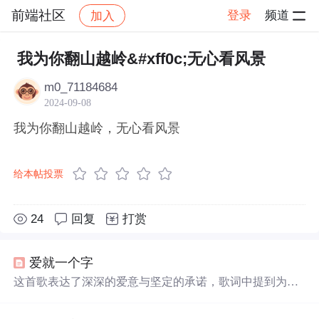
前端社区
登录
频道
加入
帖子详情
社区
前端社区
感慨
我为你翻山越岭&#xff0c;无心看风景
m0_71184684
2024-09-08
我为你翻山越岭，无心看风景
给本帖投票
24
回复
打赏
爱就一个字
这首歌表达了深深的爱意与坚定的承诺，歌词中提到为爱
人
翻山越岭
，勇敢地传播爱的讯息，并承诺一生守护对
方，给予对方幸福。